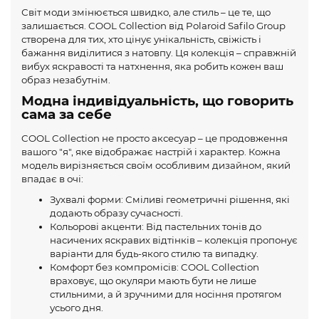
Світ моди змінюється швидко, але стиль – це те, що
залишається. COOL Collection від Polaroid Safilo Group
створена для тих, хто цінує унікальність, свіжість і
бажання виділитися з натовпу. Ця колекція – справжній
вибух яскравості та натхнення, яка робить кожен ваш
образ незабутнім.
Модна індивідуальність, що говорить
сама за себе
COOL Collection не просто аксесуар – це продовження
вашого "я", яке відображає настрій і характер. Кожна
модель вирізняється своїм особливим дизайном, який
впадає в очі:
Зухвалі форми: Сміливі геометричні рішення, які
додають образу сучасності.
Кольорові акценти: Від пастельних тонів до
насичених яскравих відтінків – колекція пропонує
варіанти для будь-якого стилю та випадку.
Комфорт без компромісів: COOL Collection
враховує, що окуляри мають бути не лише
стильними, а й зручними для носіння протягом
усього дня.