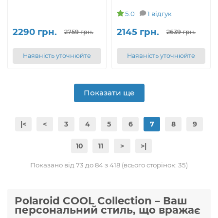
5.0
1 відгук
2290 грн.
2145 грн.
2759 грн.
2639 грн.
Наявність уточнюйте
Наявність уточнюйте
Показати ще
|<
<
3
4
5
6
7
8
9
10
11
>
>|
Показано від 73 до 84 з 418 (всього сторінок: 35)
Polaroid COOL Collection – Ваш
персональний стиль, що вражає