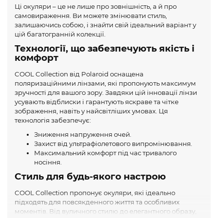
Ці окуляри – це не лише про зовнішність, а й про
самовираження. Ви можете змінювати стиль,
залишаючись собою, і знайти свій ідеальний варіант у
цій багатогранній колекції.
Технології, що забезпечують якість і
комфорт
COOL Collection від Polaroid оснащена
поляризаційними лінзами, які пропонують максимум
зручності для вашого зору. Завдяки цій інновації лінзи
усувають відблиски і гарантують яскраве та чітке
зображення, навіть у найсвітліших умовах. Ця
технологія забезпечує:
Зниження напруження очей.
Захист від ультрафіолетового випромінювання.
Максимальний комфорт під час тривалого
носіння.
Стиль для будь-якого настрою
COOL Collection пропонує окуляри, які ідеально
підходять для повсякденного життя та особливих
моментів. Від вуличного стилю до елегантного образу,