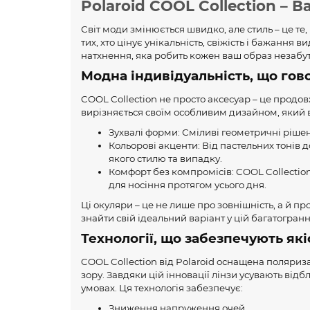
Polaroid COOL Collection –
Світ моди змінюється швидко, але стиль – це те,
тих, хто цінує унікальність, свіжість і бажання 
натхнення, яка робить кожен ваш образ незабут
Модна індивідуальність, що гов
COOL Collection не просто аксесуар – це продов
вирізняється своїм особливим дизайном, який в
Зухвалі форми: Сміливі геометричні рішен
Кольорові акценти: Від пастельних тонів д
якого стилю та випадку.
Комфорт без компромісів: COOL Collectio
для носіння протягом усього дня.
Ці окуляри – це не лише про зовнішність, а й 
знайти свій ідеальний варіант у цій багатогранн
Технології, що забезпечують які
COOL Collection від Polaroid оснащена поляри
зору. Завдяки цій інновації лінзи усувають відб
умовах. Ця технологія забезпечує:
Зниження напруження очей.