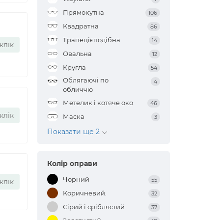
Прямокутна
106
Квадратна
86
Трапецієподібна
14
клік
Овальна
12
Кругла
54
Облягаючі по
4
обличчю
Метелик і котяче око
46
клік
Маска
3
Показати ще 2
Колір оправи
Чорний
55
клік
Коричневий.
32
Сірий і сріблястий
37