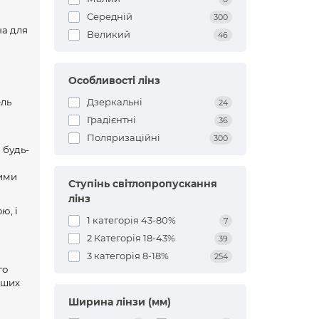
Середній
300
на для
Великий
46
Особливості лінз
Дзеркальні
ель
24
Градієнтні
36
Поляризаційні
300
 будь-
ними
Ступінь світлопропускання
лінз
ю, і
1 категорія 43-80%
7
2 Категорія 18-43%
39
3 категорія 8-18%
254
го
ліших
Ширина лінзи (мм)