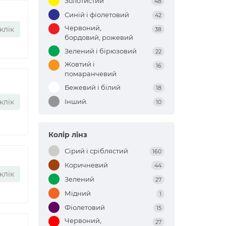
Золотистий
48
Синій і фіолетовий
42
Червоний,
клік
38
бордовий, рожевий
Зелений і бірюзовий
22
Жовтий і
16
помаранчевий
Бежевий і білий
18
клік
Інший.
10
Колір лінз
Сірий і сріблястий
160
Коричневий
44
клік
Зелений
27
Мідний
1
Фіолетовий
15
Червоний,
27