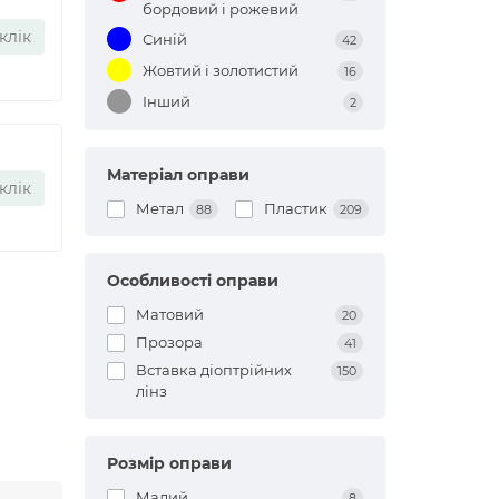
бордовий і рожевий
клік
Синій
42
Жовтий і золотистий
16
Інший
2
Матеріал оправи
клік
Метал
Пластик
88
209
Особливості оправи
Матовий
20
Прозора
41
Вставка діоптрійних
150
лінз
Розмір оправи
Малий
8