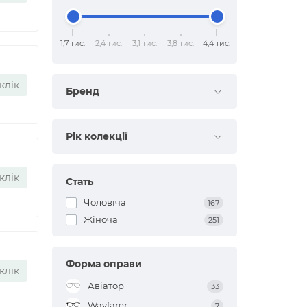
1,7 тис.
2,4 тис.
3,1 тис.
3,8 тис.
4,4 тис.
клік
Бренд
Рік колекції
клік
Стать
Чоловіча
167
Жіноча
251
Форма оправи
клік
Авіатор
33
Wayfarer
7