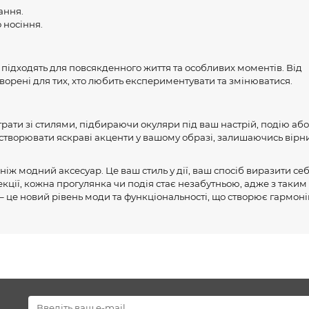
ання.
 носіння.
 підходять для повсякденного життя та особливих моментів. Від
ворені для тих, хто любить експериментувати та змінюватися.
грати зі стилями, підбираючи окуляри під ваш настрій, подію або
м створювати яскраві акценти у вашому образі, залишаючись вір
 ніж модний аксесуар. Це ваш стиль у дії, ваш спосіб виразити себ
екції, кожна прогулянка чи подія стає незабутньою, адже з таким
 – це новий рівень моди та функціональності, що створює гармон