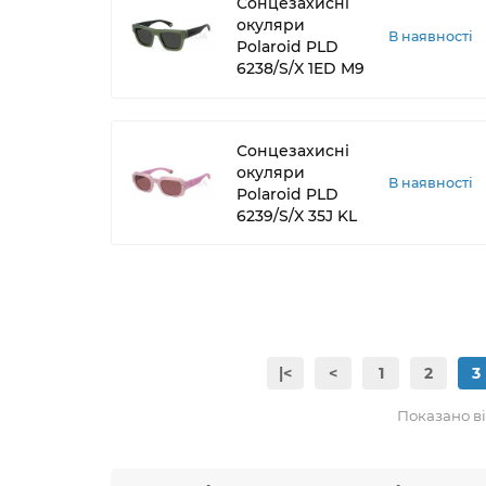
Сонцезахисні
окуляри
В наявності
Polaroid PLD
6238/S/X 1ED M9
Сонцезахисні
окуляри
В наявності
Polaroid PLD
6239/S/X 35J KL
|<
<
1
2
3
Показано від