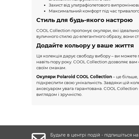
Захист від ультрафіолетового випромінюв
Максимальний комфорт під час тривалого
Стиль для будь-якого настрою
COOL Collection пропонує окуляри, які ідеально
вуличного стилю до елегантного образу, вони ст
Додайте кольору у ваше життя
Ця колекція дарує свободу вибору – ви можете 
навіть пору року. COOL Collection дозволяє ва
своїм смакам.
Окуляри Polaroid COOL Collection
– це більше,
підкреслити свою унікальність. Завдяки цій кол
аксесуаром увага гарантована. COOL Collection
виглядом і зручністю.
Будьте в центрі подій - підпишіться на