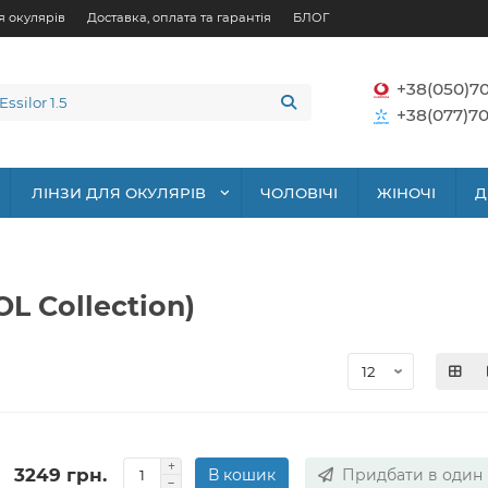
я окулярів
Доставка, оплата та гарантія
БЛОГ
+38(050)7
+38(077)70
ЛІНЗИ ДЛЯ ОКУЛЯРІВ
ЧОЛОВІЧІ
ЖІНОЧІ
Д
OL Collection)
3249 грн.
В кошик
Придбати в один 