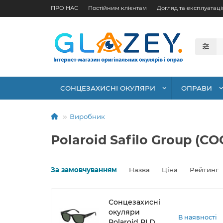
ПРО НАС
Постійним клієнтам
Догляд та експлуатаці
СОНЦЕЗАХИСНІ ОКУЛЯРИ
ОПРАВИ
Виробник
Polaroid Safilo Group (CO
За замовчуванням
Назва
Ціна
Рейтинг
Сонцезахисні
окуляри
В наявності
Polaroid PLD