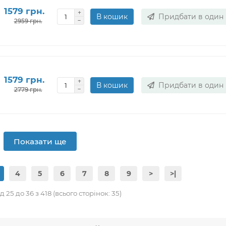
1579 грн.
В кошик
Придбати в один 
2959 грн.
1579 грн.
В кошик
Придбати в один 
2779 грн.
Показати ще
4
5
6
7
8
9
>
>|
 25 до 36 з 418 (всього сторінок: 35)