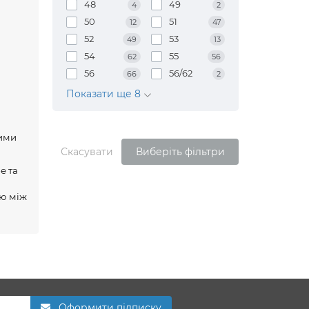
48
49
4
2
50
51
12
47
52
53
49
13
54
55
62
56
56
56/62
66
2
Показати ще 8
ними
Скасувати
Виберіть фільтри
е та
ію між
Оформити підписку