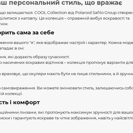
 Ваш персональний стиль, що вражає
 що залишається. COOL Collection від Polaroid Safilo Group створе
виділитися з натовпу. Ця колекція – справжній вибух яскравості та
нім.
орить сама за себе
ження вашого "я", яке відображає настрій і характер. Кожна мод
падає в очі:
ня, які додають образу сучасності.
о насичених яскравих відтінків – колекція пропонує варіанти для
n враховує, що окуляри мають бути не лише стильними, а й зруч
про самовираження. Ви можете змінювати стиль, залишаючись собо
ій колекції.
сть і комфорт
заційними лінзами, які пропонують максимум зручності для вашо
лиски і гарантують яскраве та чітке зображення, навіть у найсвіт