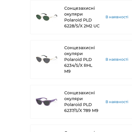
Сонцезахисні
окуляри
В наявності
Polaroid PLD
6228/S/X 2M2 UC
Сонцезахисні
окуляри
Polaroid PLD
В наявності
6234/S/X RHL
M9
Сонцезахисні
окуляри
В наявності
Polaroid PLD
6237/S/X 789 M9