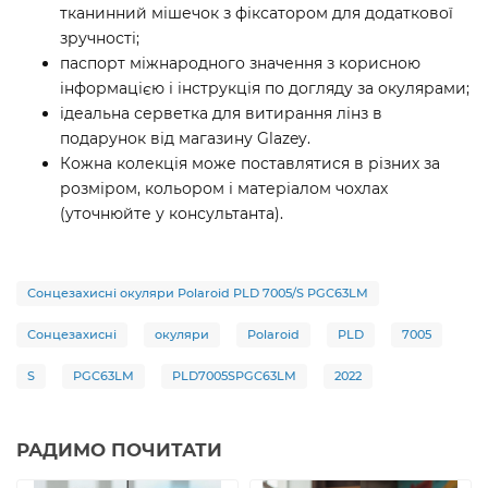
тканинний мішечок з фіксатором для додаткової
зручності;
паспорт міжнародного значення з корисною
інформацією і інструкція по догляду за окулярами;
ідеальна серветка для витирання лінз в
подарунок від магазину Glazey.
Кожна колекція може поставлятися в різних за
розміром, кольором і матеріалом чохлах
(уточнюйте у консультанта).
Сонцезахисні окуляри Polaroid PLD 7005/S PGC63LM
Сонцезахисні
окуляри
Polaroid
PLD
7005
S
PGC63LM
PLD7005SPGC63LM
2022
РАДИМО ПОЧИТАТИ