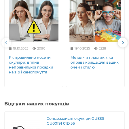
19.10.2025
2090
19.10.2025
2228
Як правильно носити
Метал чи пластик: яка
окуляри: вплив
оправа краща для ваших
неправильної посадки
очей і стилю
на зір і самопочуття
Відгуки наших покупців
Сонцезахисні окуляри GUESS
GU00191 01D 56