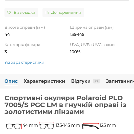
В закладки
До порівняння
Висота оправи (мм)
Ширина оправи (мм)
44
135-145
Категорія фільтра
UVA, UVB і UVC захист
3
100%
Усі характеристики
Опис
Характеристики
Відгуки
Запитання-
0
Спортивні окуляри Polaroid PLD
7005/S PGC LM в гнучкій оправі із
золотистими лінзами
44 mm
135-145 mm
125 mm