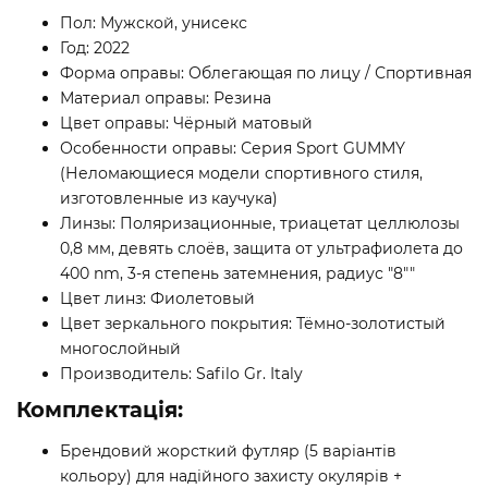
Пол: Мужской, унисекс
Год: 2022
Форма оправы: Облегающая по лицу / Спортивная
Материал оправы: Резина
Цвет оправы: Чёрный матовый
Особенности оправы: Серия Sport GUMMY
(Неломающиеся модели спортивного стиля,
изготовленные из каучука)
Линзы: Поляризационные, триацетат целлюлозы
0,8 мм, девять слоёв, защита от ультрафиолета до
400 nm, 3-я степень затемнения, радиус "8""
Цвет линз: Фиолетовый
Цвет зеркального покрытия: Тёмно-золотистый
многослойный
Производитель: Safilo Gr. Italy
Комплектація:
Брендовий жорсткий футляр (5 варіантів
кольору) для надійного захисту окулярів +