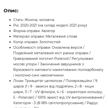
Опис:
Стать: Жіноча, чоловіча
Рік: 2020-2021 (на складі моделі 2021 року)
Форма оправи: Авіатор
Матеріал оправи: Металевий сплав
Колір оправи: Золотистий
Особливості оправи: Оновлена версія /
Подвійний металевий міст рамки оправи /
Гравірований логотип Polaroid / Регульовані
носові упори / Закінчення завушників з
бірюзового матового інжектованих полікарбонату
і молочно-сині наконечники
Лінзи: Триацетат целюлози / Поляризаційні / 9
шарів (1 і 9 - захисні від подряпин, 2 і 8 - міцні
шари, 3 і 7 - UV-фільтри, 4 і 6 - коректори кольору,
5 - Polarizer) / 100% захист від UV-випромінювання /
Категорія - 3 (8-18% світлопропускання) / Радіус