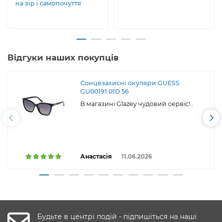
на зір і самопочуття
Відгуки наших покупців
Сонцезахисні окуляри GUESS
GU00191 01D 56
В магазині Glazey чудовий сервіс!..
Анастасія
11.06.2026
Будьте в центрі подій - підпишіться на наші