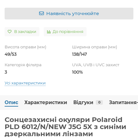
Наявність уточнюйте
В закладки
До порівняння
Висота оправи (мм)
Ширина оправи (мм)
49/53
138/147
Категорія фільтра
UVA, UVB і UVC захист
3
100%
Усі характеристики
Опис
Характеристики
Відгуки
Запитання-
0
Сонцезахисні окуляри Polaroid
PLD 6012/N/NEW J5G 5X з синіми
дзеркальними лінзами