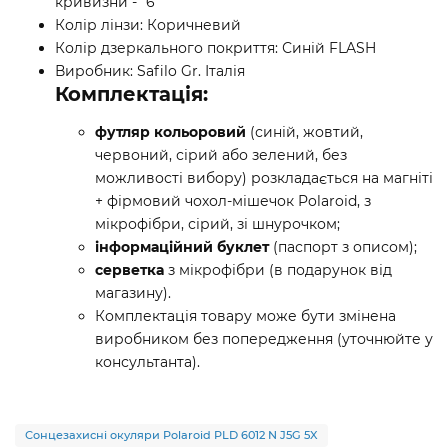
кривизни - "6"
Колір лінзи: Коричневий
Колір дзеркального покриття: Синій FLASH
Виробник: Safilo Gr. Італія
Комплектація:
футляр кольоровий
(синій, жовтий,
червоний, сірий або зелений, без
можливості вибору) розкладається на магніті
+ фірмовий чохол-мішечок Polaroid, з
мікрофібри, сірий, зі шнурочком;
інформаційний буклет
(паспорт з описом);
серветка
з мікрофібри (в подарунок від
магазину).
Комплектація товару може бути змінена
виробником без попередження (уточнюйте у
консультанта).
Сонцезахисні окуляри Polaroid PLD 6012 N J5G 5X