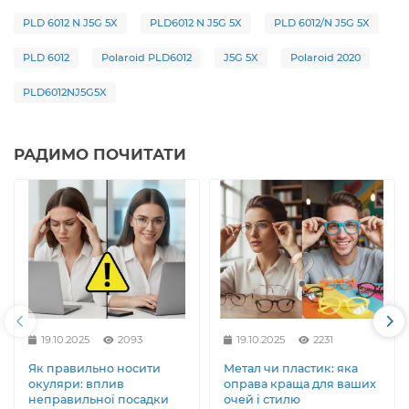
PLD 6012 N J5G 5X
PLD6012 N J5G 5X
PLD 6012/N J5G 5X
PLD 6012
Polaroid PLD6012
J5G 5X
Polaroid 2020
PLD6012NJ5G5X
РАДИМО ПОЧИТАТИ
19.10.2025
2093
19.10.2025
2231
Як правильно носити
Метал чи пластик: яка
окуляри: вплив
оправа краща для ваших
неправильної посадки
очей і стилю