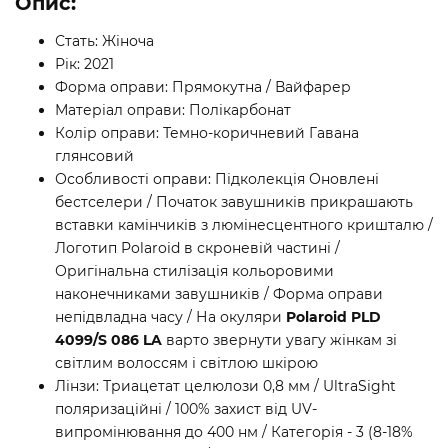
Опис:
Стать: Жіноча
Рік: 2021
Форма оправи: Прямокутна / Вайфарер
Матеріал оправи: Полікарбонат
Колір оправи: Темно-коричневий Гавана
глянсовий
Особливості оправи: Підколекція Оновлені
бестселери / Початок завушників прикрашають
вставки камінчиків з люмінесцентного кришталю /
Логотип Polaroid в скроневій частині /
Оригінальна стилізація кольоровими
наконечниками завушників / Форма оправи
непідвладна часу / На окуляри
Polaroid PLD
4099/S 086 LA
варто звернути увагу жінкам зі
світлим волоссям і світлою шкірою
Лінзи: Триацетат целюлози 0,8 мм / UltraSight
поляризаційні / 100% захист від UV-
випромінювання до 400 нм / Категорія - 3 (8-18%