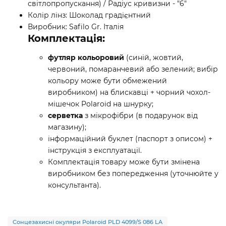
світлопропускання) / Радіус кривизни - "6"
Колір лінз: Шоколад градієнтний
Виробник: Safilo Gr. Італія
Комплектація:
футляр кольоровий
(синій, жовтий,
червоний, помаранчевий або зелений; вибір
кольору може бути обмежений
виробником) на блискавці + чорний чохол-
мішечок Polaroid на шнурку;
серветка
з мікрофібри (в подарунок від
магазину);
інформаційний буклет (паспорт з описом) +
iнструкція з експлуатації.
Комплектація товару може бути змінена
виробником без попередження (уточнюйте у
консультанта).
Сонцезахисні окуляри Polaroid PLD 4099/S 086 LA