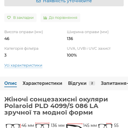
Наявність уточнюйте
В закладки
До порівняння
Висота оправи (мм)
Ширина оправи (мм)
46
136
Категорія фільтра
UVA, UVB і UVC захист
3
100%
Усі характеристики
Опис
Характеристики
Відгуки
Запитання-
2
Жіночі сонцезахисні окуляри
Polaroid PLD 4099/S 086 LA
зручної та модної форми
46 мм
136 мм
145 мм
55