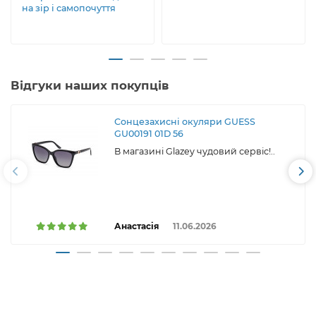
на зір і самопочуття
Відгуки наших покупців
Сонцезахисні окуляри GUESS
GU00191 01D 56
В магазині Glazey чудовий сервіс!..
Анастасія
11.06.2026