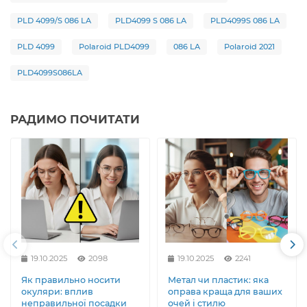
PLD 4099/S 086 LA
PLD4099 S 086 LA
PLD4099S 086 LA
PLD 4099
Polaroid PLD4099
086 LA
Polaroid 2021
PLD4099S086LA
РАДИМО ПОЧИТАТИ
19.10.2025
2098
19.10.2025
2241
Як правильно носити
Метал чи пластик: яка
окуляри: вплив
оправа краща для ваших
неправильної посадки
очей і стилю