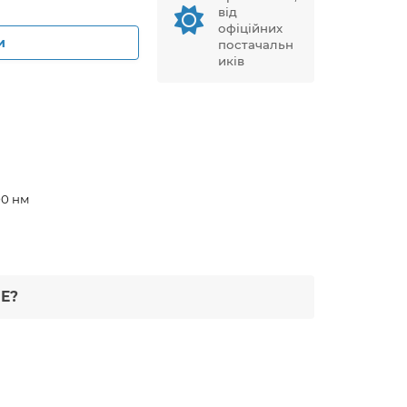
від
офіційних
и
постачальн
иків
00 нм
Е?