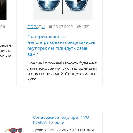
466
ПОРАДИ
20.03.2025
1321
ПОРАДИ
Поляризовані та
Як вирів
неполяризовані сонцезахисні
сонцезах
серти
окуляри: які підійдуть саме
майстер
 аксес
вам?
еальне
Сонцезах
ксесуар, 
Сонячні промені можуть бути не ті
робу, що 
льки яскравими, але й шкідливим
ою, ..
и для наших очей. Сонцезахисні о
куля..
Сонцезахисні окуляри INVU
K2405N 1-3 роки
Дуже класні окуляри і ціна, для