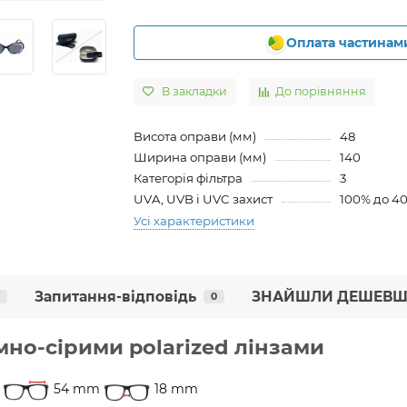
Оплата частинам
В закладки
До порівняння
Висота оправи (мм)
48
Ширина оправи (мм)
140
Категорія фільтра
3
UVA, UVB і UVC захист
100% до 4
Усі характеристики
Запитання-відповідь
ЗНАЙШЛИ ДЕШЕВШ
0
мно-сірими polarized лінзами
54 mm
18 mm