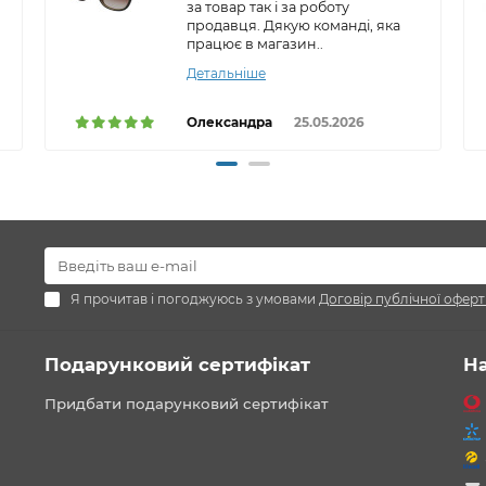
за товар так і за роботу
продавця. Дякую команді, яка
працює в магазин..
Детальніше
Олександра
25.05.2026
Я прочитав і погоджуюсь з умовами
Договір публічної оферт
Подарунковий сертифікат
Н
Придбати подарунковий сертифікат