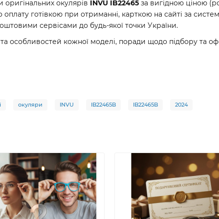
ри оригінальних окулярів
INVU IB22465
за вигідною ціною (р
оплату готівкою при отриманні, карткою на сайті за систе
оштовими сервісами до будь-якої точки України.
та особливостей кожної моделі, поради щодо підбору та о
і
окуляри
INVU
IB22465B
IB22465B
2024