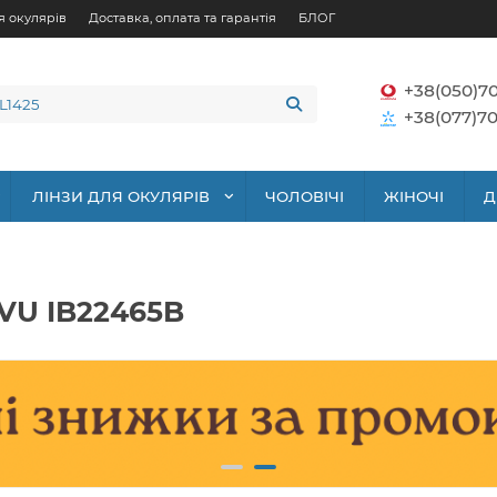
я окулярів
Доставка, оплата та гарантія
БЛОГ
+38(050)7
+38(077)70
ЛІНЗИ ДЛЯ ОКУЛЯРІВ
ЧОЛОВІЧІ
ЖІНОЧІ
Д
NVU IB22465B