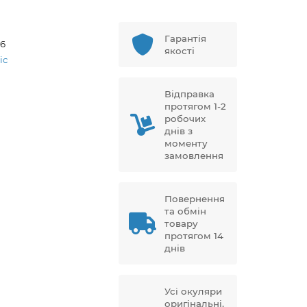
Гарантія
76
якості
ic
Відправка
протягом 1-2
робочих
днів з
моменту
замовлення
Повернення
та обмін
товару
протягом 14
днів
Усі окуляри
оригінальні,