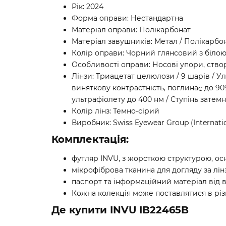
Рік: 2024
Форма оправи: Нестандартна
Матеріал оправи: Полікарбонат
Матеріал завушників: Метал / Полікарбо
Колір оправи: Чорний глянсовий з біло
Особливості оправи: Носові упори, ство
Лінзи: Триацетат целюлози / 9 шарів / У
виняткову контрастність, поглинає до 90
ультрафіолету до 400 нм / Ступінь затемн
Колір лінз: Темно-сірий
Виробник: Swiss Eyewear Group (Internati
Комплектація:
футляр INVU, з жорсткою структурою, ос
мікрофіброва тканина для догляду за лін
паспорт та інформаційний матеріал від в
Кожна колекція може поставлятися в різн
Де купити INVU IB22465B