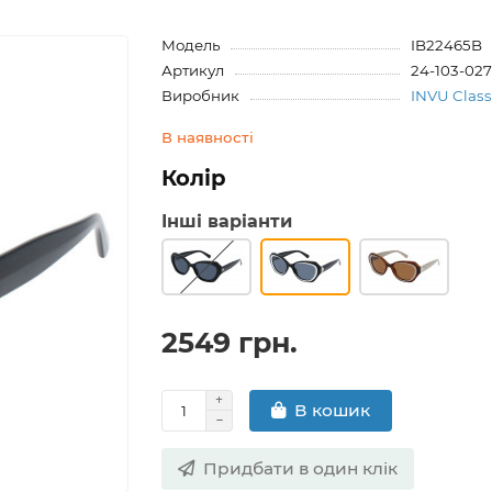
Модель
IB22465B
Артикул
24-103-02
Виробник
INVU Class
В наявності
Колір
Інші варіанти
2549 грн.
В кошик
Придбати в один клік