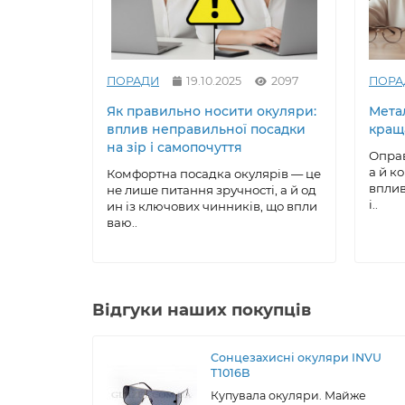
ПОРАДИ
19.10.2025
2097
ПОРА
Як правильно носити окуляри:
Метал
вплив неправильної посадки
кращ
на зір і самопочуття
Оправ
а й к
Комфортна посадка окулярів — це
вплив
не лише питання зручності, а й од
і..
ин із ключових чинників, що впли
ваю..
Відгуки наших покупців
Сонцезахисні окуляри INVU
T1016B
Купувала окуляри. Майже