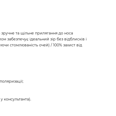
 зручне та щільне прилягання до носа
ом забезпечує ідеальний зір без відблисків і
уючи стомлюваність очей) / 100% захист від
поляризації;
у консультанта).