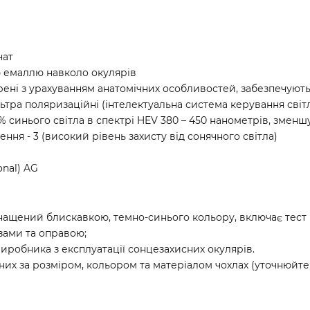
нат
ю емаллю навколо окулярів
рені з урахуванням анатомічних особливостей, забезпечують
льтра поляризаційні (інтелектуальна система керування світл
% синього світла в спектрі HEV 380 – 450 нанометрів, зменш
ення - 3 (високий рівень захисту від сонячного світла)
onal) AG
нащений блискавкою, темно-синього кольору, включає тест 
зами та оправою;
иробника з експлуатації сонцезахисних окулярів.
их за розміром, кольором та матеріалом чохлах (уточнюйте 