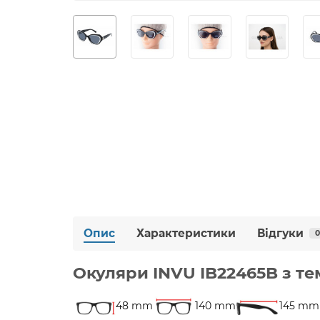
Опис
Характеристики
Відгуки
0
Окуляри INVU IB22465B з те
48 mm
140 mm
145 mm