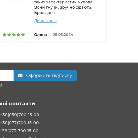
таких характеристик, чудова.
Вони гнучкі, зручно сідають.
Брала для ..
Детальніше
Олена
25.05.2024
Оформити підписку
и
аші контакти
+38(050)700-15-00
+38(077)700-15-00
+38(073)700-15-00