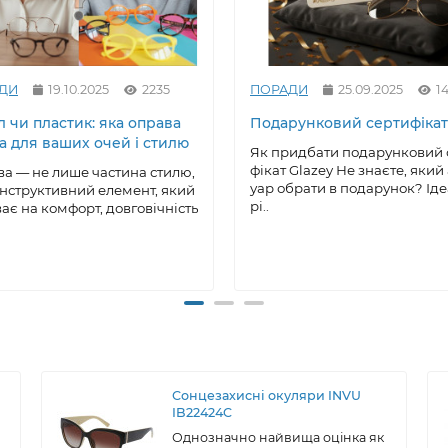
ДИ
19.10.2025
2235
ПОРАДИ
25.09.2025
1
 чи пластик: яка оправа
Подарунковий сертифікат
а для ваших очей і стилю
Як придбати подарунковий 
фікат Glazey Не знаєте, який
а — не лише частина стилю,
уар обрати в подарунок? Ід
онструктивний елемент, який
рі..
ає на комфорт, довговічність
Сонцезахисні окуляри INVU
IB22424C
Однозначно найвища оцінка як