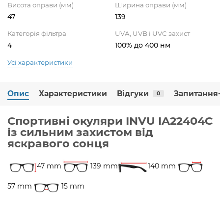
Висота оправи (мм)
Ширина оправи (мм)
47
139
Категорія фільтра
UVA, UVB і UVC захист
4
100% до 400 нм
Усі характеристики
Опис
Характеристики
Відгуки
Запитання-
0
Спортивні окуляри INVU IA22404C
із сильним захистом від
яскравого сонця
47 mm
139 mm
140 mm
57 mm
15 mm