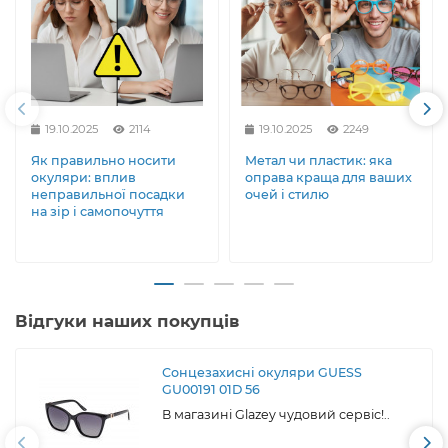
19.10.2025
2114
19.10.2025
2249
Як правильно носити
Метал чи пластик: яка
окуляри: вплив
оправа краща для ваших
неправильної посадки
очей і стилю
на зір і самопочуття
Відгуки наших покупців
Сонцезахисні окуляри GUESS
GU00191 01D 56
В магазині Glazey чудовий сервіс!..