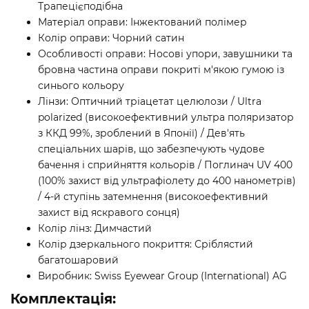
Трапецієподібна
Матеріал оправи: Інжектований полімер
Колір оправи: Чорний сатин
Особливості оправи: Носові упори, завушники та
бровна частина оправи покриті м'якою гумою із
синього кольору
Лінзи: Оптичний тріацетат целюлози / Ultra
polarized (високоефективний ультра поляризатор
з ККД 99%, зроблений в Японії) / Дев'ять
спеціальних шарів, що забезпечують чудове
бачення і сприйняття кольорів / Поглинач UV 400
(100% захист від ультрафіолету до 400 нанометрів)
/ 4-й ступінь затемнення (високоефективний
захист від яскравого сонця)
Колір лінз: Димчастий
Колір дзеркального покриття: Сріблястий
багатошаровий
Виробник: Swiss Eyewear Group (International) AG
Комплектація: