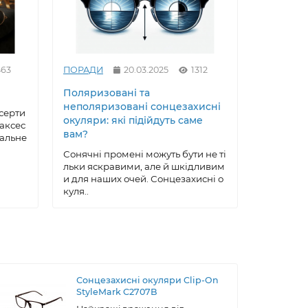
463
ПОРАДИ
20.03.2025
1312
ПОРАДИ
Поляризовані та
Як вирів
неполяризовані сонцезахисні
сонцезах
серти
окуляри: які підійдуть саме
майстер
 аксес
вам?
еальне
Сонцезах
ксесуар, 
Сонячні промені можуть бути не ті
робу, що 
льки яскравими, але й шкідливим
ою, ..
и для наших очей. Сонцезахисні о
куля..
Сонцезахисні окуляри Clip-On
StyleMark C2707B