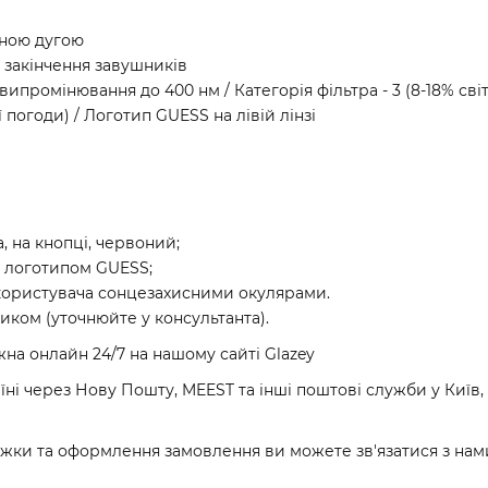
вною дугою
 закінчення завушників
-випромінювання до 400 нм / Категорія фільтра - 3 (8-18% св
погоди) / Логотип GUESS на лівій лінзі
, на кнопці, червоний;
з логотипом GUESS;
 користувача сонцезахисними окулярами.
ком (уточнюйте у консультанта).
на онлайн 24/7 на нашому сайті Glazey
і через Нову Пошту, MEEST та інші поштові служби у Київ, Х
ижки та оформлення замовлення ви можете зв'язатися з нами