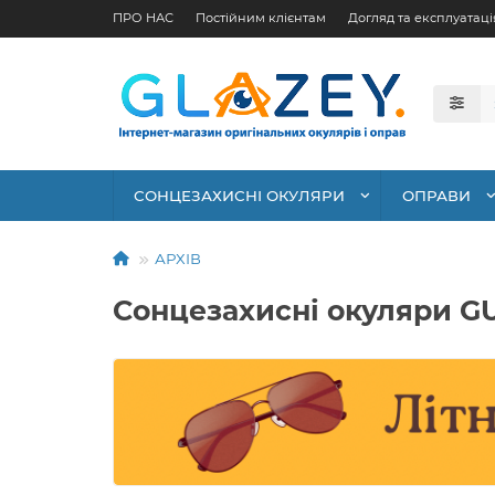
ПРО НАС
Постійним клієнтам
Догляд та експлуатаці
СОНЦЕЗАХИСНІ ОКУЛЯРИ
ОПРАВИ
АРХІВ
Сонцезахисні окуляри G