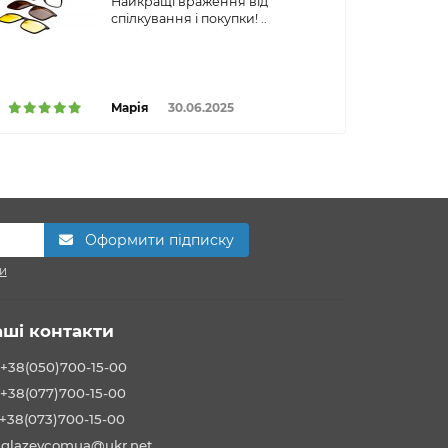
Найкращі враження від
спілкування і покупки! ..
Марія
30.06.2025
Оформити підписку
и
аші контакти
+38(050)700-15-00
+38(077)700-15-00
+38(073)700-15-00
glazeycomua@ukr.net