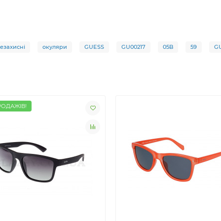
езахисні
окуляри
GUESS
GU00217
05B
59
GU
РОДАЖІВ!