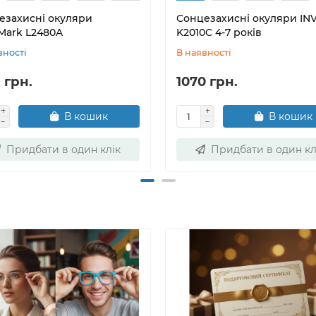
езахисні окуляри
Сонцезахисні окуляри IN
eMark L2480A
K2010C 4-7 років
вності
В наявності
 грн.
1070 грн.
В кошик
В кошик
Придбати в один клік
Придбати в один кл