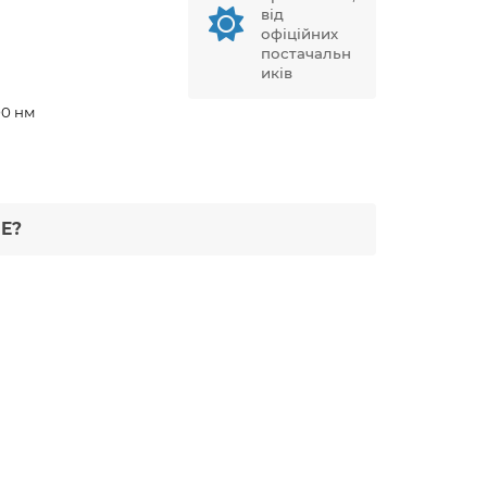
від
офіційних
постачальн
иків
00 нм
Е?