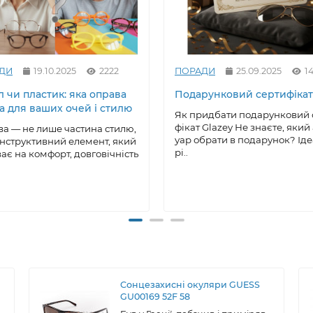
ДИ
19.10.2025
2222
ПОРАДИ
25.09.2025
1
 чи пластик: яка оправа
Подарунковий сертифікат
а для ваших очей і стилю
Як придбати подарунковий 
фікат Glazey Не знаєте, який
а — не лише частина стилю,
уар обрати в подарунок? Ід
онструктивний елемент, який
рі..
ає на комфорт, довговічність
Сонцезахисні окуляри GUESS
GU00169 52F 58