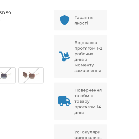
5B 59
Гарантія
0
якості
Відправка
протягом 1-2
робочих
днів з
моменту
замовлення
Повернення
та обмін
товару
протягом 14
днів
Усі окуляри
оригінальні,