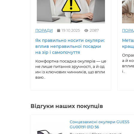
ПОРАДИ
19.10.2025
2087
ПОРА
Як правильно носити окуляри:
Метал
вплив неправильної посадки
кращ
на зір і самопочуття
Оправ
а й к
Комфортна посадка окулярів — це
вплив
не лише питання зручності, а й од
і..
ин із ключових чинників, що впли
ваю..
Відгуки наших покупців
Сонцезахисні окуляри GUESS
GU00191 01D 56