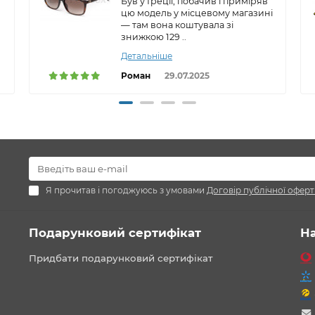
Був у Греції, побачив і приміряв
цю модель у місцевому магазині
— там вона коштувала зі
знижкою 129 ..
Детальніше
Роман
29.07.2025
Я прочитав і погоджуюсь з умовами
Договір публічної оферт
Подарунковий сертифікат
Н
Придбати подарунковий сертифікат