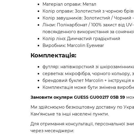
Матеріал оправи: Метал
Колір оправи: Золотистий з чорною брі
Колір завушників: Золотистий / Чорний -
Лінзи: Полікарбонат / 100% захист від UV
повсякденного використання за сонячної 
Колір лінз: Димчастий градієнтний
Виробник: Marcolin Eyewear
Комплектація:
футляр: напівжорсткий зі шкірозамінника
серветка: мікрофібра, чорного кольору, 
брендовий буклет Marcolin + інструкція
Комплектація може бути змінена виробни
Замовити окуляри GUESS GU00217 05B 59
мож
Ми здійснюємо безкоштовну доставку по Україн
Кам'янське та інші населені пункти.
Для отримання консультації, персональної зн
через месенджери: