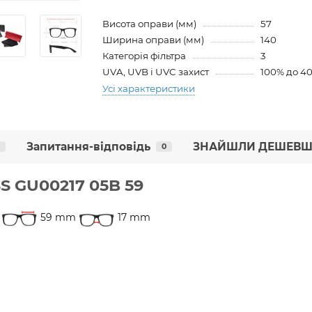
Висота оправи (мм)
57
Ширина оправи (мм)
140
Категорія фільтра
3
UVA, UVB і UVC захист
100% до 4
Усі характеристики
Запитання-відповідь
ЗНАЙШЛИ ДЕШЕВШ
0
S GU00217 05B 59
59 mm
17 mm