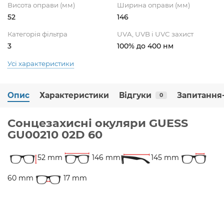
Висота оправи (мм)
Ширина оправи (мм)
52
146
Категорія фільтра
UVA, UVB і UVC захист
3
100% до 400 нм
Усі характеристики
Опис
Характеристики
Відгуки
Запитання-
0
Сонцезахисні окуляри GUESS
GU00210 02D 60
52 mm
146 mm
145 mm
60 mm
17 mm