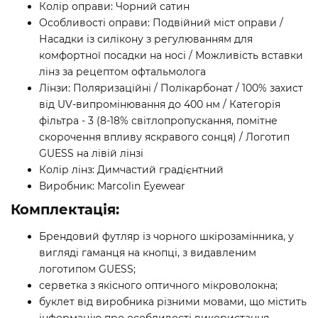
Колір оправи: Чорний сатин
Особливості оправи: Подвійний міст оправи /
Насадки із силікону з регулюванням для
комфортної посадки на носі / Можливість вставки
лінз за рецептом офтальмолога
Лінзи: Поляризаційні / Полікарбонат / 100% захист
від UV-випромінювання до 400 нм / Категорія
фільтра - 3 (8-18% світлопропускання, помітне
скорочення впливу яскравого сонця) / Логотип
GUESS на лівій лінзі
Колір лінз: Димчастий градієнтний
Виробник: Marcolin Eyewear
Комплектація:
Брендовий футляр із чорного шкірозамінника, у
вигляді гаманця на кнопці, з видавленим
логотипом GUESS;
серветка з якісного оптичного мікроволокна;
буклет від виробника різними мовами, що містить