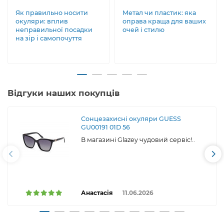
Як правильно носити
Метал чи пластик: яка
окуляри: вплив
оправа краща для ваших
неправильної посадки
очей і стилю
на зір і самопочуття
Відгуки наших покупців
Сонцезахисні окуляри GUESS
GU00191 01D 56
В магазині Glazey чудовий сервіс!..
Анастасія
11.06.2026