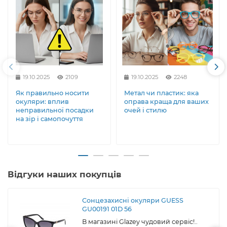
19.10.2025
2109
19.10.2025
2248
Як правильно носити
Метал чи пластик: яка
окуляри: вплив
оправа краща для ваших
неправильної посадки
очей і стилю
на зір і самопочуття
Відгуки наших покупців
Сонцезахисні окуляри GUESS
GU00191 01D 56
В магазині Glazey чудовий сервіс!..