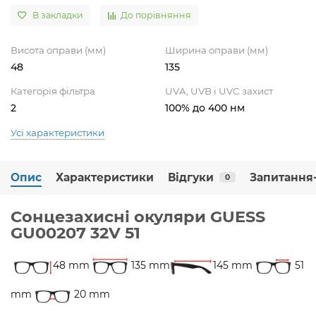
В закладки
До порівняння
Висота оправи (мм)
Ширина оправи (мм)
48
135
Категорія фільтра
UVA, UVB і UVC захист
2
100% до 400 нм
Усі характеристики
Опис
Характеристики
Відгуки
Запитання-
0
Сонцезахисні окуляри GUESS
GU00207 32V 51
48 mm
135 mm
145 mm
51
mm
20 mm