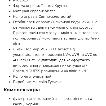
Рік: 2025
Форма оправи: Панто / Кругла
Матеріал оправи: Метал
Колір оправи: Світло-золотистий
Особливості оправи: Силіконові подушечки, що
регулюються, для максимального комфорту /
Бірюзові закінчення завушників з інжектованого
полікарбонату / Можливість вставки діоптрійних
лінз
Лінзи: Полімер PC / 100% захист від
ультрафіолетових променів UVA, UVB та UVC до
400 nm / Cat - 2 (підходять для комфортного
використання у повсякденних ситуаціях) /
Логотип GUESS розміщений на лівій лінзі
Колір лінз: Блакитний
Виробник: Marcolin Eyewear
Комплектація:
футляр: напівжорсткий зі шкірозамінника, на
кнопці, чорний;