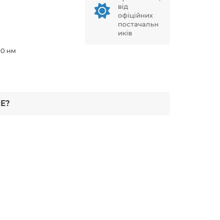
від
офіційних
постачальн
иків
00 нм
Е?