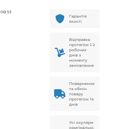
0B 53
Гарантія
якості
Відправка
протягом 1-2
робочих
днів з
моменту
замовлення
Повернення
та обмін
товару
протягом 14
днів
Усі окуляри
оригінальні,