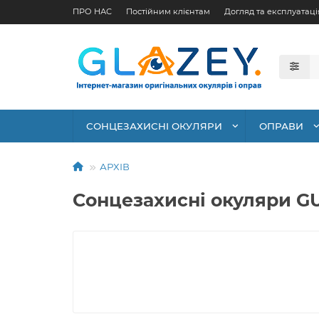
ПРО НАС
Постійним клієнтам
Догляд та експлуатаці
СОНЦЕЗАХИСНІ ОКУЛЯРИ
ОПРАВИ
АРХІВ
Сонцезахисні окуляри G