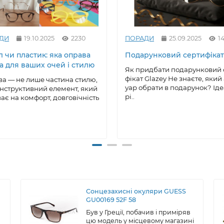
ДИ
19.10.2025
2230
ПОРАДИ
25.09.2025
1
 чи пластик: яка оправа
Подарунковий сертифікат
а для ваших очей і стилю
Як придбати подарунковий 
фікат Glazey Не знаєте, який
а — не лише частина стилю,
уар обрати в подарунок? Ід
онструктивний елемент, який
рі..
ає на комфорт, довговічність
Сонцезахисні окуляри GUESS
GU00169 52F 58
Був у Греції, побачив і приміряв
цю модель у місцевому магазині