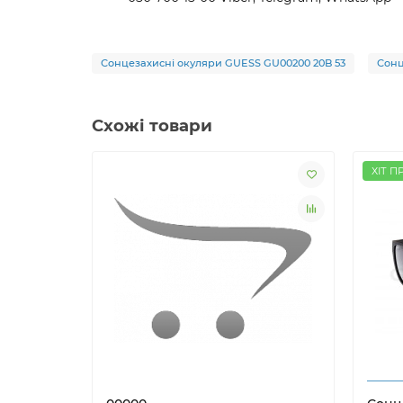
Сонцезахисні окуляри GUESS GU00200 20B 53
Сонц
Схожі товари
ХІТ П