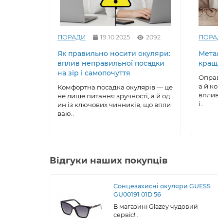
ПОРАДИ
19.10.2025
2092
ПОРА
Як правильно носити окуляри:
Метал
вплив неправильної посадки
кращ
на зір і самопочуття
Оправ
а й к
Комфортна посадка окулярів — це
вплив
не лише питання зручності, а й од
і..
ин із ключових чинників, що впли
ваю..
Відгуки наших покупців
Сонцезахисні окуляри GUESS
GU00191 01D 56
В магазині Glazey чудовий
сервіс!..