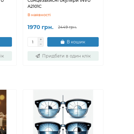
VU
Сонцезахисні окуляри INVU
Сонцеза
A2101C
A2113A
В наявності
В наявнос
1970 грн.
2100 г
2449 грн.
В кошик
ік
Придбати в один клік
Пр