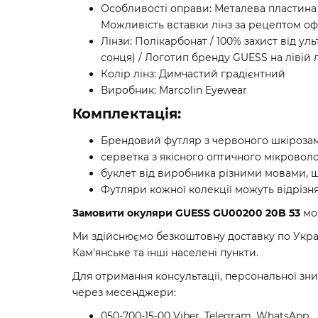
Особливості оправи: Металева пластина
Можливість вставки лінз за рецептом о
Лінзи: Полікарбонат / 100% захист від ул
сонця) / Логотип бренду GUESS на лівій л
Колір лінз: Димчастий градієнтний
Виробник: Marcolin Eyewear
Комплектація:
Брендовий футляр з червоного шкірозам
серветка з якісного оптичного мікроволо
буклет від виробника різними мовами, щ
Футляри кожної колекції можуть відрізня
Замовити окуляри GUESS GU00200 20B 53
мож
Ми здійснюємо безкоштовну доставку по Україн
Кам'янське та інші населені пункти.
Для отримання консультації, персональної зн
через месенджери:
050-700-15-00 Viber, Telegram, WhatsApp