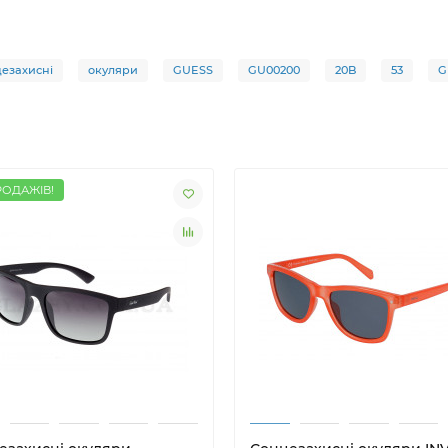
езахисні
окуляри
GUESS
GU00200
20B
53
G
РОДАЖІВ!