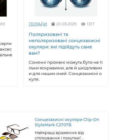
465
ПОРАДИ
20.03.2025
1317
ПОРАДИ
Поляризовані та
Як вирів
неполяризовані сонцезахисні
сонцезах
серти
окуляри: які підійдуть саме
майстер
 аксес
вам?
еальне
Сонцезах
ксесуар, 
Сонячні промені можуть бути не ті
робу, що 
льки яскравими, але й шкідливим
ою, ..
и для наших очей. Сонцезахисні о
куля..
Сонцезахисні окуляри Clip-On
StyleMark C2707B
Найкращі враження від
спілкування і покупки! ..