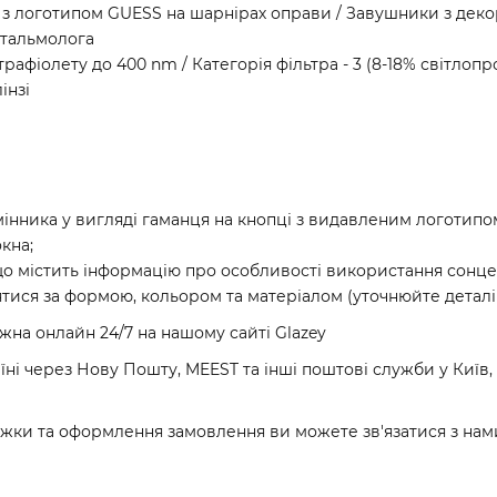
 з логотипом GUESS на шарнірах оправи / Завушники з дек
фтальмолога
ьтрафіолету до 400 nm / Категорія фільтра - 3 (8-18% світло
інзі
інника у вигляді гаманця на кнопці з видавленим логотипо
кна;
о містить інформацію про особливості використання сонце
тися за формою, кольором та матеріалом (уточнюйте деталі 
на онлайн 24/7 на нашому сайті Glazey
і через Нову Пошту, MEEST та інші поштові служби у Київ, Х
ижки та оформлення замовлення ви можете зв'язатися з нами