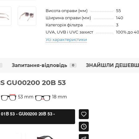
Висота оправи (мм)
55
Ширина оправи (мм)
140
Категорія фільтра
3
UVA, UVB і UVC захист
100% до 4
Усі характеристики
Запитання-відповідь
ЗНАЙШЛИ ДЕШЕВШ
0
S GU00200 20B 53
53 mm
18 mm