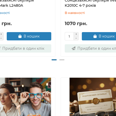
езахисні окуляри
Сонцезахисні окуляри IN
eMark L2480A
K2010C 4-7 років
вності
В наявності
 грн.
1070 грн.
В кошик
В кошик
Придбати в один клік
Придбати в один кл