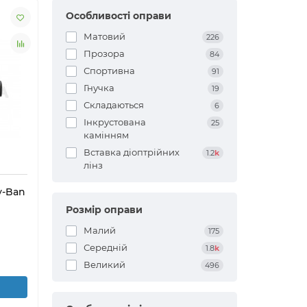
Особливості оправи
Матовий
226
Прозора
84
Спортивна
91
Гнучка
19
Складаються
6
Інкрустована
25
камінням
Вставка діоптрійних
1.2
k
лінз
y-Ban
Розмір оправи
Малий
175
Середній
1.8
k
Великий
496