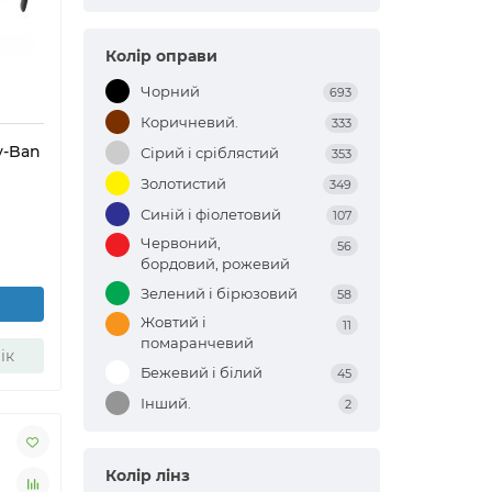
Колір оправи
Чорний
693
Коричневий.
333
y-Ban
Сірий і сріблястий
353
Золотистий
349
Синій і фіолетовий
107
Червоний,
56
бордовий, рожевий
Зелений і бірюзовий
58
Жовтий і
11
помаранчевий
ік
Бежевий і білий
45
Інший.
2
Колір лінз