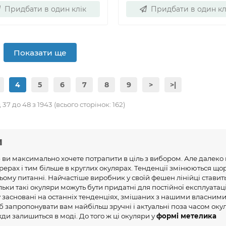
Придбати в один клік
Придбати в один кл
Показати ще
4
5
6
7
8
9
>
>|
37 до 48 з 1943 (всього сторінок: 162)
и
 ви максимально хочете потрапити в ціль з вибором. Але далеко 
рерах і тим більше в круглих окулярах. Тенденції змінюються що
ому питанні. Найчастіше виробник у своїй фешен лінійці ставит
льки такі окуляри можуть бути придатні для постійної експлуатації
ey засновані на останніх тенденціях, змішаних з нашими власним
 запропонувати вам найбільш зручні і актуальні поза часом оку
ди залишиться в моді. До того ж ці окуляри у
формі метелика