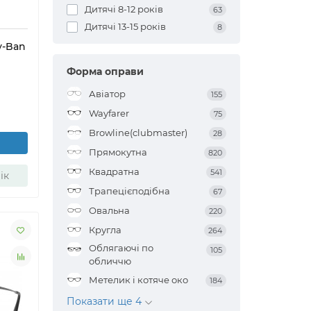
Дитячі 8-12 років
63
Дитячі 13-15 років
8
y-Ban
Форма оправи
Авіатор
155
Wayfarer
75
Browline(clubmaster)
28
Прямокутна
820
Квадратна
541
ік
Трапецієподібна
67
Овальна
220
Кругла
264
Облягаючі по
105
обличчю
Метелик і котяче око
184
Показати ще 4