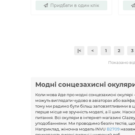
Придбати в один клік
|<
<
1
2
3
Показано від 
Модні сонцезахисні окуляр
Коли мова йде про модні сонцезахисні окулярі -
можуть виглядати чудово в авіаторах або вайфа
тому ми радимо бути більш заповзятливими в ць
перше місце не зручність моделі, а її шик. Наскі
питання. Всі окуляри в інтернет-магазині Glaz
уподобаннями. Ми проводимо безліч тестів, щоб
Наприклад, жіночна модель INVU
B2709
назавж
приховають високі вилиці і широкий лоб.