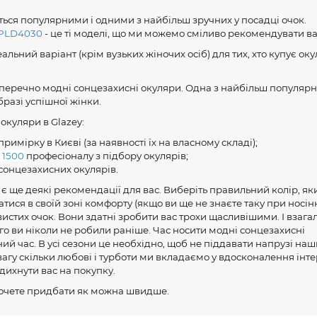
ться популярними і одними з найбільш зручних у посадці очок.
PLD4030
- це ті моделі, що ми можемо сміливо рекомендувати в
деальний варіант (крім вузьких жіночих осіб) для тих, хто купує ок
зперечно модні сонцезахисні окуляри. Одна з найбільш популяр
разі успішної жінки.
окуляри в Glazey:
имірку в Києві (за наявності їх на власному складі);
 1500
професіоналу з підбору окулярів;
сонцезахисних окулярів.
с є ще деякі рекомендації для вас. Виберіть правильний колір, як
тися в своїй зоні комфорту (якщо ви ще не знаєте таку при носін
истих очок. Вони здатні зробити вас трохи щасливішими. І взагал
го ви ніколи не робили раніше. Час носити модні сонцезахисні
ий час. В усі сезони це необхідно, щоб не піддавати напрузі наши
увагу скільки любові і турботи ми вкладаємо у вдосконалення інте
ихнути вас на покупку.
захочете придбати як можна швидше.