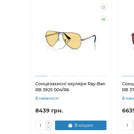
Сонцезахисні окуляри Ray-Ban
Сонц
RB 3925 004/R6
RB 37
В наявності
В ная
8439 грн.
663
В кошик