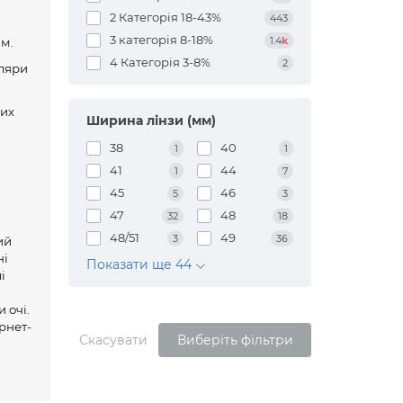
2 Категорія 18-43%
443
3 категорія 8-18%
1.4
k
ам.
4 Категорія 3-8%
2
уляри
них
Ширина лінзи (мм)
38
40
1
1
41
44
1
7
45
46
5
3
47
48
32
18
48/51
49
3
36
ий
ні
Показати ще 44
і
 очі.
рнет-
Скасувати
Виберіть фільтри