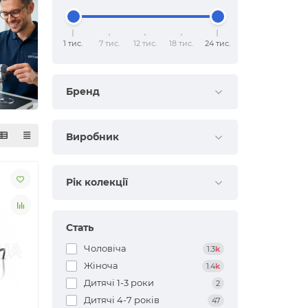
1 тис.
7 тис.
12 тис.
18 тис.
24 тис.
Бренд
Виробник
Рік колекції
Стать
Чоловіча
1.3
k
Жіноча
1.4
k
Дитячі 1-3 роки
2
Дитячі 4-7 років
47