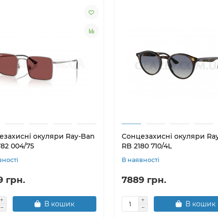
езахисні окуляри Ray-Ban
Сонцезахисні окуляри Ra
82 004/75
RB 2180 710/4L
вності
В наявності
9 грн.
7889 грн.
В кошик
В кошик