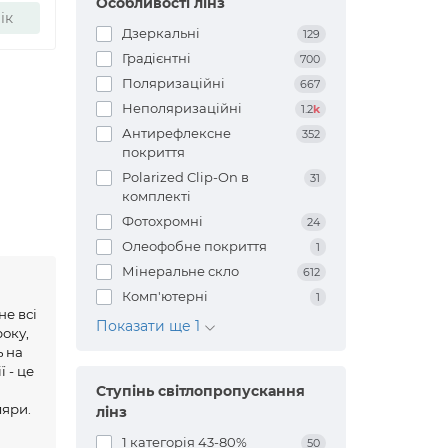
Особливості лінз
ік
Дзеркальні
129
Градієнтні
700
Поляризаційні
667
Неполяризаційні
1.2
k
Антирефлексне
352
покриття
Polarized Clip-On в
31
комплекті
Фотохромні
24
Олеофобне покриття
1
Мінеральне скло
612
Комп'ютерні
1
не всі
Показати ще 1
року,
ь на
 - це
и
Ступінь світлопропускання
ляри.
лінз
1 категорія 43-80%
50