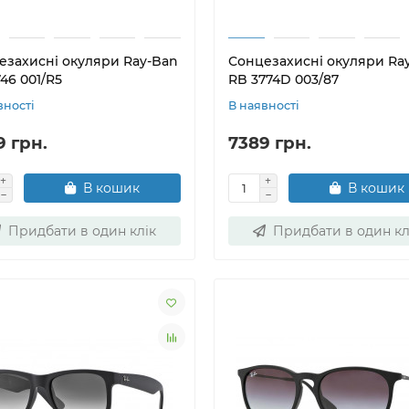
езахисні окуляри Ray-Ban
Сонцезахисні окуляри Ra
46 001/R5
RB 3774D 003/87
вності
В наявності
9 грн.
7389 грн.
В кошик
В кошик
Придбати в один клік
Придбати в один кл