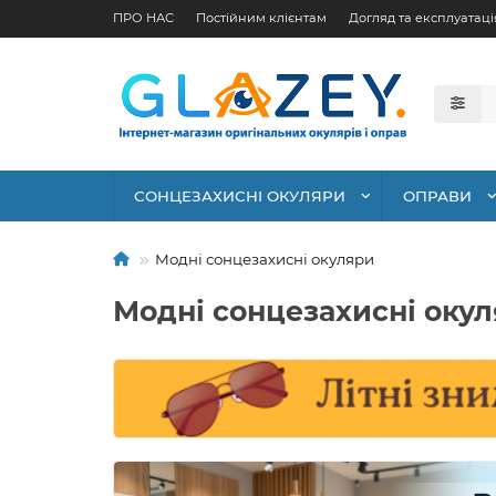
ПРО НАС
Постійним клієнтам
Догляд та експлуатаці
СОНЦЕЗАХИСНІ ОКУЛЯРИ
ОПРАВИ
Модні сонцезахисні окуляри
Модні сонцезахисні оку