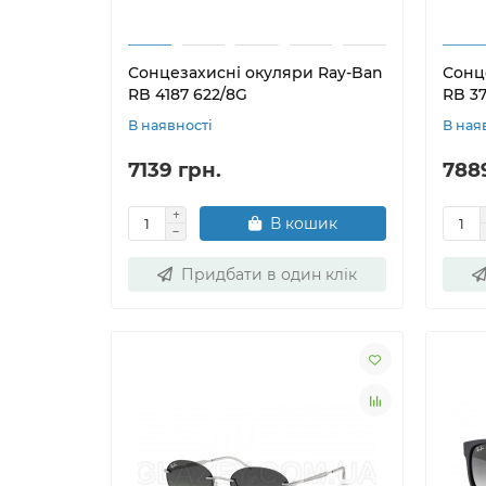
Сонцезахисні окуляри Ray-Ban
Сонц
RB 4187 622/8G
RB 37
В наявності
В ная
7139 грн.
788
В кошик
Придбати в один клік