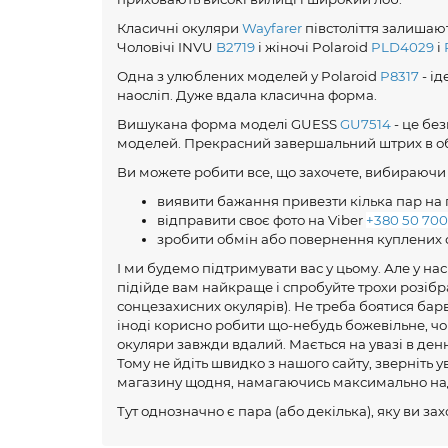
Класичні окуляри
Wayfarer
півстоліття залишаю
Чоловічі INVU
B2719
і жіночі Polaroid
PLD4029
і
Одна з улюблених моделей у Polaroid
P8317
- і
наосліп. Дуже вдала класична форма.
Вишукана форма моделі GUESS
GU7514
- це бе
моделей. Прекрасний завершальний штрих в об
Ви можете робити все, що захочете, вибираючи 
виявити бажання привезти кілька пар на пр
відправити своє фото на Viber
+380 50 700
зробити обмін або повернення куплених 
І ми будемо підтримувати вас у цьому. Але у на
підійде вам найкраще і спробуйте трохи розібра
сонцезахисних окулярів). Не треба боятися барв
іноді корисно робити що-небудь божевільне, чо
окуляри завжди вдалий. Мається на увазі в денн
Тому не йдіть швидко з нашого сайту, зверніть 
магазину щодня, намагаючись максимально над
Тут однозначно є пара (або декілька), яку ви 