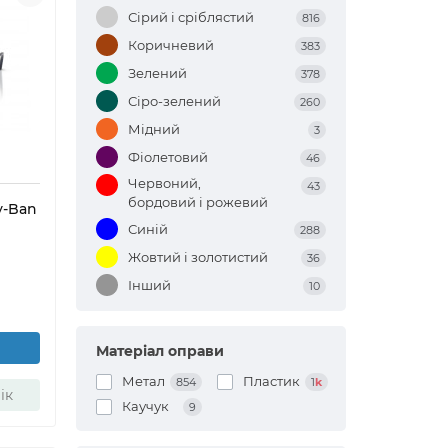
Сірий і сріблястий
816
Коричневий
383
Зелений
378
Сіро-зелений
260
Мідний
3
Фіолетовий
46
Червоний,
43
бордовий і рожевий
y-Ban
Синій
288
Жовтий і золотистий
36
Інший
10
Матеріал оправи
Метал
Пластик
854
1
k
ік
Каучук
9