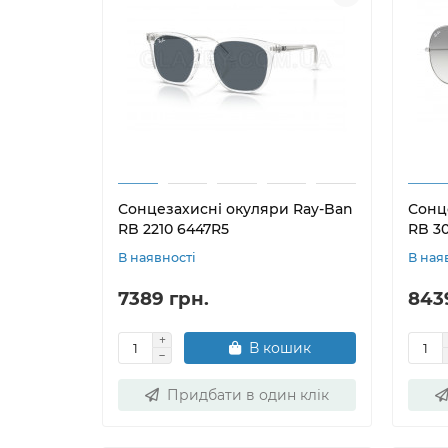
Сонцезахисні окуляри Ray-Ban
Сонц
RB 2210 6447R5
RB 30
В наявності
В ная
7389 грн.
843
В кошик
Придбати в один клік