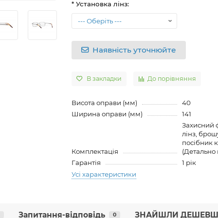
* Установка лінз:
Наявність уточнюйте
В закладки
До порівняння
Висота оправи (мм)
40
Ширина оправи (мм)
141
Захисний ф
лінз, брош
посібник к
Комплектація
(Детально 
Гарантія
1 рік
Усі характеристики
Запитання-відповідь
ЗНАЙШЛИ ДЕШЕВШ
0