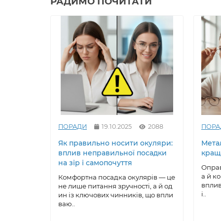
РАДИМО ПОЧИТАТИ
ПОРАДИ
19.10.2025
2088
ПОРА
Як правильно носити окуляри:
Метал
вплив неправильної посадки
кращ
на зір і самопочуття
Оправ
а й к
Комфортна посадка окулярів — це
вплив
не лише питання зручності, а й од
і..
ин із ключових чинників, що впли
ваю..