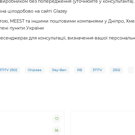
 виробником без попередження (уточнюйте у консультанта).
а цілодобово на сайті Glazey
ю, MEEST та іншими поштовими компаніями у Дніпро, Хмель
лені пункти України
месенджерах для консультації, визначення вашої персонал
717V 2502
Оправа
Ray-Ban
RB
3717V
2502