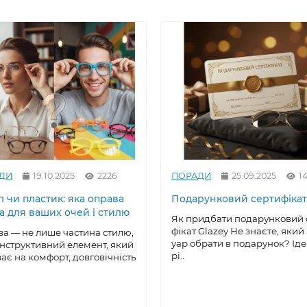
ДИ
19.10.2025
2226
ПОРАДИ
25.09.2025
1
 чи пластик: яка оправа
Подарунковий сертифікат
а для ваших очей і стилю
Як придбати подарунковий 
фікат Glazey Не знаєте, який
а — не лише частина стилю,
уар обрати в подарунок? Ід
онструктивний елемент, який
рі..
ає на комфорт, довговічність