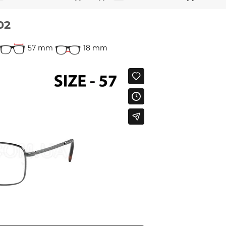
02
57 mm
18 mm