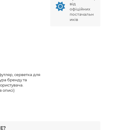
від
офіційних
постачальн
иків
утляр, серветка для
ура бренду та
ористувача.
в описі)
Е?