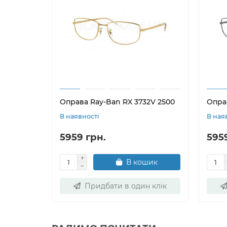
Оправа Ray-Ban RX 3732V 2500
Опра
В наявності
В ная
5959 грн.
595
В кошик
Придбати в один клік