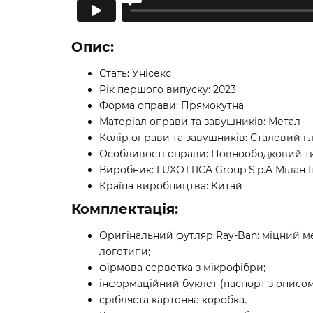
Опис:
Стать: Унісекс
Рік першого випуску: 2023
Форма оправи: Прямокутна
Матеріал оправи та завушників: Метал
Колір оправи та завушників: Сталевий 
Особливості оправи: Повноободковий тип
Виробник: LUXOTTICA Group S.p.A Мілан І
Країна виробництва: Китай
Комплектація:
Оригінальний футляр Ray-Ban: міцний ме
логотипи;
фірмова серветка з мікрофібри;
інформаційний буклет (паспорт з описом
срібляста картонна коробка.