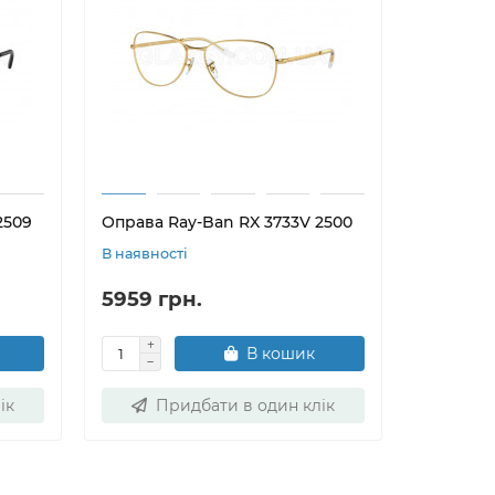
2509
Оправа Ray-Ban RX 3733V 2500
Оправа R
В наявності
В наявнос
5959 грн.
5959 г
В кошик
ік
Придбати в один клік
Пр