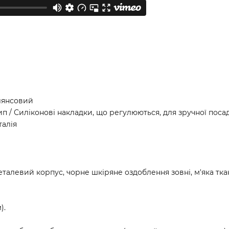
глянсовий
 / Силіконові накладки, що регулюються, для зручної посад
талія
талевий корпус, чорне шкіряне оздоблення зовні, м'яка тка
).