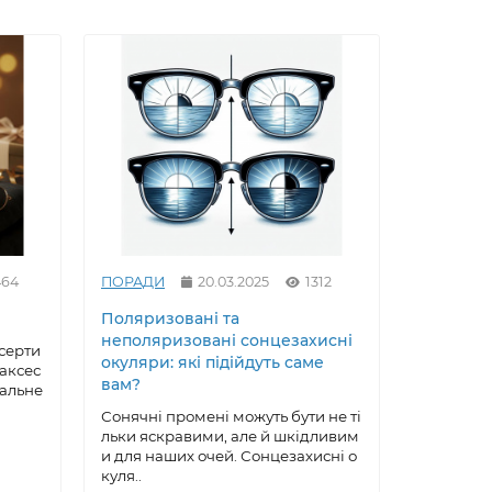
464
ПОРАДИ
20.03.2025
1312
ПОРАДИ
Поляризовані та
Як вирів
неполяризовані сонцезахисні
сонцезах
серти
окуляри: які підійдуть саме
майстер
 аксес
вам?
еальне
Сонцезах
ксесуар, 
Сонячні промені можуть бути не ті
робу, що 
льки яскравими, але й шкідливим
ою, ..
и для наших очей. Сонцезахисні о
куля..