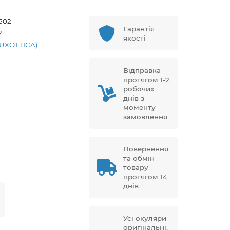
502
Гарантія
2
якості
LUXOTTICA)
Відправка
протягом 1-2
робочих
днів з
моменту
замовлення
Повернення
та обмін
товару
протягом 14
днів
Усі окуляри
оригінальні,