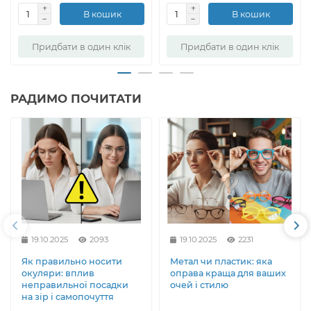
В кошик
В кошик
Придбати в один клік
Придбати в один клік
РАДИМО ПОЧИТАТИ
19.10.2025
2093
19.10.2025
2231
Як правильно носити
Метал чи пластик: яка
окуляри: вплив
оправа краща для ваших
неправильної посадки
очей і стилю
на зір і самопочуття