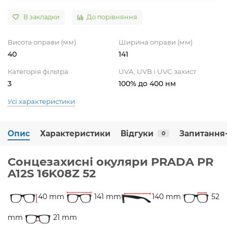
В закладки
До порівняння
Висота оправи (мм)
Ширина оправи (мм)
40
141
Категорія фільтра
UVA, UVB і UVC захист
3
100% до 400 нм
Усі характеристики
Опис
Характеристики
Відгуки
Запитання-
0
Сонцезахисні окуляри PRADA PR
A12S 16K08Z 52
40 mm
141 mm
140 mm
52
mm
21 mm