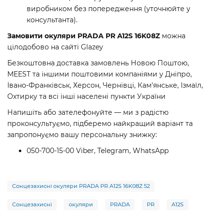
виробником без попередження (уточнюйте у
консультанта).
Замовити окуляри PRADA PR A12S 16K08Z
можна
цілодобово на сайті Glazey
Безкоштовна доставка замовлень Новою Поштою,
MEEST та іншими поштовими компаніями у Дніпро,
Івано-Франківськ, Херсон, Чернівці, Кам'янське, Ізмаїл,
Охтирку та всі інші населені пункти України
Напишіть або зателефонуйте — ми з радістю
проконсультуємо, підберемо найкращий варіант та
запропонуємо вашу персональну знижку:
050-700-15-00 Viber, Telegram, WhatsApp
Сонцезахисні окуляри PRADA PR A12S 16K08Z 52
Сонцезахисні
окуляри
PRADA
PR
A12S