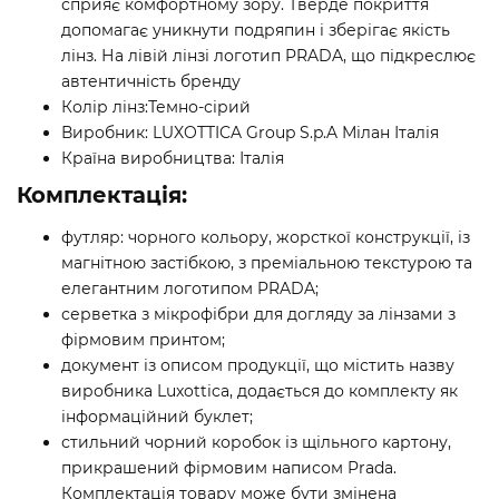
сприяє комфортному зору. Тверде покриття
допомагає уникнути подряпин і зберігає якість
лінз. На лівій лінзі логотип PRADA, що підкреслює
автентичність бренду
Колір лінз:Темно-сірий
Виробник: LUXOTTICA Group S.p.A Мілан Італія
Країна виробництва: Італія
Комплектація:
футляр: чорного кольору, жорсткої конструкції, із
магнітною застібкою, з преміальною текстурою та
елегантним логотипом PRADA;
серветка з мікрофібри для догляду за лінзами з
фірмовим принтом;
документ із описом продукції, що містить назву
виробника Luxottica, додається до комплекту як
інформаційний буклет;
стильний чорний коробок із щільного картону,
прикрашений фірмовим написом Prada.
Комплектація товару може бути змінена