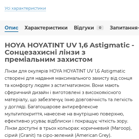
Усі характеристики
Опис
Характеристики
Відгуки
Запитання-
0
HOYA HOYATINT UV 1,6 Astigmatic -
Сонцезахисні лінзи з
преміальним захистом
Лінзи для окулярів HOYA HOYATINT UV 1,6 Astigmatic
створені для надання максимального захисту від сонця
та комфорту людям з астигматизмом. Вони мають
сферичний дизайн і виготовлені з високоякісного
матеріалу, що забезпечує їхню довговічність та легкість
у догляді. Багатошарове антирефлексне
мультипокриття, нанесене на внутрішню поверхню,
ефективно усуває відблиски і покращує чіткість зору.
Лінзи доступні в трьох кольорах: коричневий (Maгоop),
сірий (Granit) та сіро-зелений (American Grey).