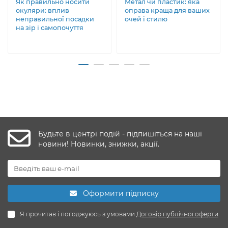
Як правильно носити
Метал чи пластик: яка
окуляри: вплив
оправа краща для ваших
неправильної посадки
очей і стилю
на зір і самопочуття
Будьте в центрі подій - підпишіться на наші
новини! Новинки, знижки, акції.
Оформити підписку
Я прочитав і погоджуюсь з умовами
Договір публічної оферти