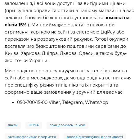
заломлення, і всі вони доступні за вигідними цінами
(при купівлі оправи та оптики в нашому магазині на вас
чекають бонуси: безкоштовна установка та
знижка на
лінзи 15%
). Ми приймаємо оплату готівкою при
отриманні, карткою на сайті за системою LiqPay або
переказом на розрахунковий рахунок. Готові окуляри
доставляємо безкоштовно поштовими сервісами до
Києва, Харкова, Дніпра, Львова, Одеси, а також будь-
якої точки України.
Ми з радістю проконсультуємо вас за телефонами на
сайті або в месенджерах, дамо відповіді на всі питання
про специфіку різних типів лінз та їх покриттів та
оформимо ваше замовлення у зручний для вас час
050-700-15-00 Viber, Telegram, WhatsApp
лінзи
HOYA
сонцезахисні лінзи
антирефлексне покриття
водовідштовхуючі властивості