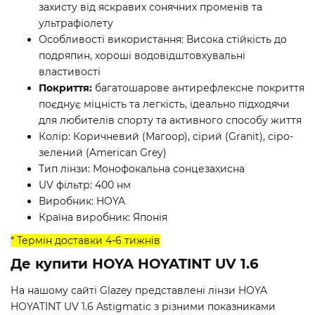
захисту від яскравих сонячних променів та
ультрафіолету
Особливості використання: Висока стійкість до
подряпин, хороші водовідштовхувальні
властивості
Покриття:
багатошарове антирефлексне покриття
поєднує міцність та легкість, ідеально підходячи
для любителів спорту та активного способу життя
Колір: Коричневий (Магоop), сірий (Granit), сіро-
зелений (American Grey)
Тип лінзи: Монофокальна сонцезахисна
UV фільтр: 400 нм
Виробник: HOYA
Країна виробник: Японія
* Термін доставки 4-6 тижнів
Де купити HOYA HOYATINT UV 1.6
На нашому сайті Glazey представлені лінзи HOYA
HOYATINT UV 1.6 Astigmatic з різними показниками