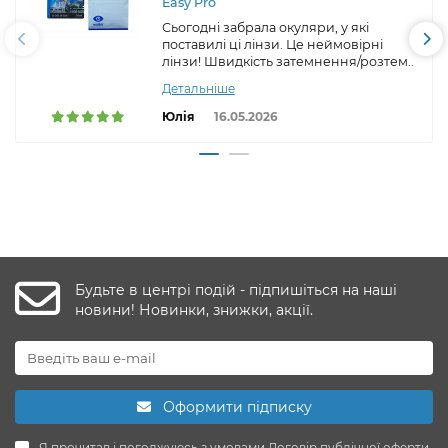
Easy Pro
Сьогодні забрала окуляри, у які
поставилі ці лінзи. Це неймовірні
лінзи! Швидкість затемнення/розтем..
Детальніше
Юлія
16.05.2026
Будьте в центрі подій - підпишіться на наші
новини! Новинки, знижки, акції.
Оформити підписку
Я прочитав і погоджуюсь з умовами
Договір публічної оферти