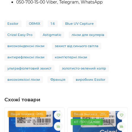
050-700-15-00 Viber, Telegram, WhatsApp
Essilor
ORMIX
1.6
Blue UV Capture
Crizal Easy Pro
Astigmatic
лінзи для окулярів
високоіндексні лінзи
захист від синього світла
антирефлексні лінзи
комп'ютерні лінзи
ультрафіолетовий захист
золотисто-зелений колір
високоякісні лінзи
Франція
виробник Essilor
Схожі товари
Ваша знижка: -20%
Ваша знижка: -25%
ХІТ ПРОДАЖІВ!