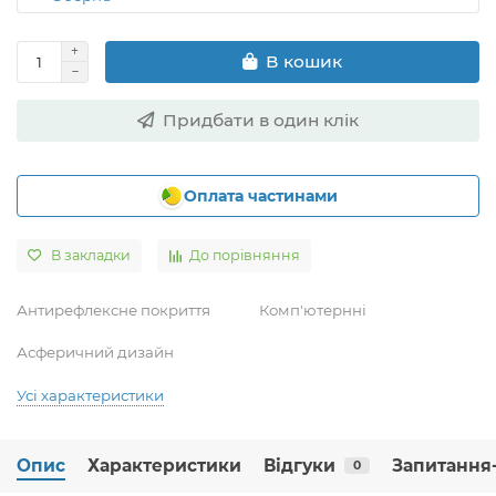
В кошик
Придбати в один клік
Оплата частинами
В закладки
До порівняння
Антирефлексне покриття
Комп'ютернні
Асферичний дизайн
Усі характеристики
Опис
Характеристики
Відгуки
Запитання-
0