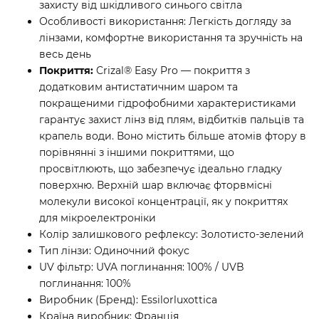
захисту від шкідливого синього світла
Особливості використання: Легкість догляду за
лінзами, комфортне використання та зручність на
весь день
Покриття:
Crizal® Easy Pro — покриття з
додатковим антистатичним шаром та
покращеними гідрофобними характеристиками
гарантує захист лінз від плям, відбитків пальців та
крапель води. Воно містить більше атомів фтору в
порівнянні з іншими покриттями, що
просвітлюють, що забезпечує ідеально гладку
поверхню. Верхній шар включає фторвмісні
молекули високої концентрації, як у покриттях
для мікроелектроніки
Колір залишкового рефлексу: Золотисто-зелений
Тип лінзи: Одиночний фокус
UV фільтр: UVA поглинання: 100% / UVB
поглинання: 100%
Виробник (Бренд): Essilorluxottica
Країна виробник: Франція