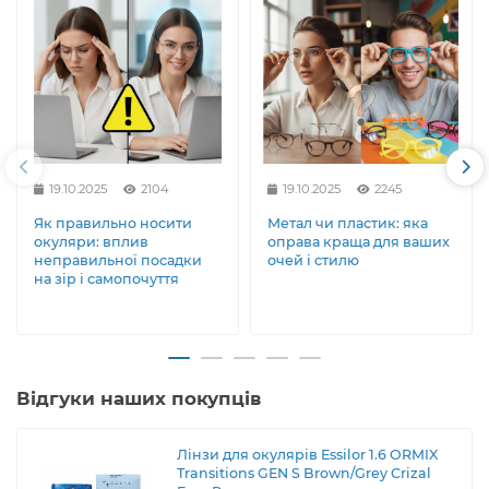
19.10.2025
2104
19.10.2025
2245
Як правильно носити
Метал чи пластик: яка
окуляри: вплив
оправа краща для ваших
неправильної посадки
очей і стилю
на зір і самопочуття
Відгуки наших покупців
Лінзи для окулярів Essilor 1.6 ORMIX
Transitions GEN S Brown/Grey Crizal