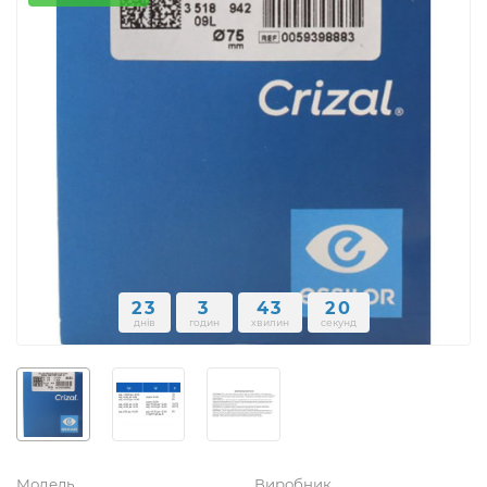
23
3
43
20
днів
годин
хвилин
секунд
Модель
Виробник