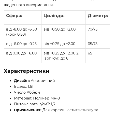
щоденного використання.
Сфера:
Циліндр:
Діаметр:
від -8.00 до -6.50
від +0.50 до +2.00
70/75
(крок 0.50)
від -6.00 до -0.25
від +0.25 до +2.00
65/75
від 0.00 до +6.00
від +0.25 до +2.00 Σ
65
(sph+cyl) до 6
Характеристики
Дизайн:
Асферичний
Індекс: 1.61
Число Аббе: 41
Матеріал: Полімер MR-8
Питома вага, г/см3: 1,3
Призначення:
Для корекції астигматизму та