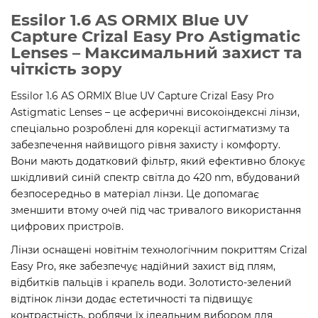
Essilor 1.6 AS ORMIX Blue UV
Capture Crizal Easy Pro Astigmatic
Lenses – Максимальний захист та
чіткість зору
Essilor 1.6 AS ORMIX Blue UV Capture Crizal Easy Pro
Astigmatic Lenses – це асферичні високоіндексні лінзи,
спеціально розроблені для корекції астигматизму та
забезпечення найвищого рівня захисту і комфорту.
Вони мають додатковий фільтр, який ефективно блокує
шкідливий синій спектр світла до 420 nm, вбудований
безпосередньо в матеріал лінзи. Це допомагає
зменшити втому очей під час тривалого використання
цифрових пристроїв.
Лінзи оснащені новітнім технологічним покриттям Crizal
Easy Pro, яке забезпечує надійний захист від плям,
відбитків пальців і крапель води. Золотисто-зелений
відтінок лінзи додає естетичності та підвищує
контрастність, роблячи їх ідеальним вибором для