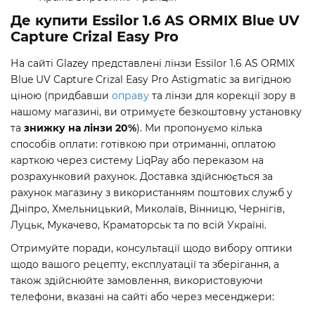
Де купити Essilor 1.6 AS ORMIX Blue UV
Capture Crizal Easy Pro
На сайті Glazey представлені лінзи Essilor 1.6 AS ORMIX
Blue UV Capture Crizal Easy Pro Astigmatic за вигідною
ціною (придбавши
оправу
та лінзи для корекції зору в
нашому магазині, ви отримуєте безкоштовну установку
та
знижку на лінзи 20%
). Ми пропонуємо кілька
способів оплати: готівкою при отриманні, оплатою
карткою через систему LiqPay або переказом на
розрахунковий рахунок. Доставка здійснюється за
рахунок магазину з використанням поштових служб у
Дніпро, Хмельницький, Миколаїв, Вінницю, Чернігів,
Луцьк, Мукачево, Краматорськ та по всій Україні.
Отримуйте поради, консультації щодо вибору оптики
щодо вашого рецепту, експлуатації та зберігання, а
також здійснюйте замовлення, використовуючи
телефони, вказані на сайті або через месенджери: