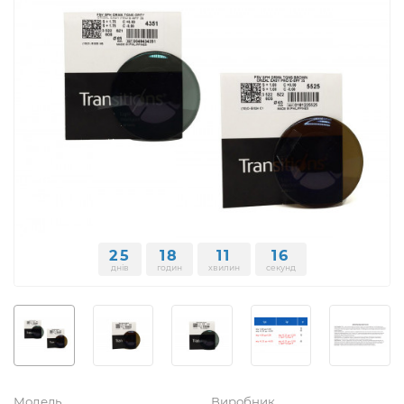
25
18
11
15
днів
годин
хвилин
секунд
Модель
Виробник