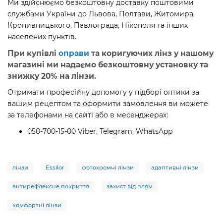
Ми здійснюємо безкоштовну доставку поштовими
службами України до Львова, Полтави, Житомира,
Кропивницького, Павлограда, Нікополя та інших
населених пунктів.
При купівлі
оправи
та коригуючих лінз у нашому
магазині ми надаємо безкоштовну установку та
знижку 20% на лінзи.
Отримати професійну допомогу у підборі оптики за
вашим рецептом та оформити замовлення ви можете
за телефонами на сайті або в месенджерах:
050-700-15-00 Viber, Telegram, WhatsApp
лінзи
Essilor
фотохромні лінзи
адаптивні лінзи
антирефлексне покриття
захист від плям
комфортні лінзи