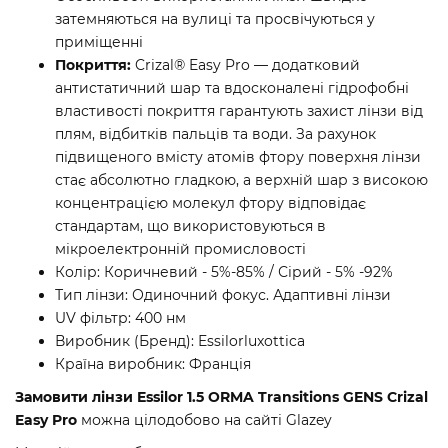
затемняються на вулиці та просвічуються у
приміщенні
Покриття:
Crizal® Easy Pro — додатковий
антистатичний шар та вдосконалені гідрофобні
властивості покриття гарантують захист лінзи від
плям, відбитків пальців та води. За рахунок
підвищеного вмісту атомів фтору поверхня лінзи
стає абсолютно гладкою, а верхній шар з високою
концентрацією молекул фтору відповідає
стандартам, що використовуються в
мікроелектронній промисловості
Колір: Коричневий - 5%-85% / Сірий - 5% -92%
Тип лінзи: Одиночний фокус. Адаптивні лінзи
UV фільтр: 400 нм
Виробник (Бренд): Essilorluxottica
Країна виробник: Франція
Замовити лінзи Essilor 1.5 ORMA Transitions GENS Crizal
Easy Pro
можна цілодобово на сайті Glazey