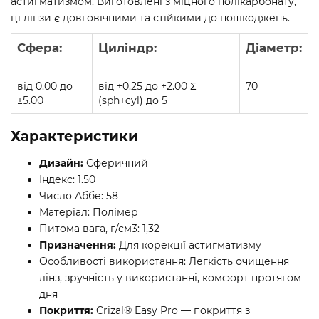
астигматизмом. Виготовлені з міцного полікарбонату,
ці лінзи є довговічними та стійкими до пошкоджень.
Сфера:
Циліндр:
Діаметр:
від 0.00 до
від +0.25 до +2.00 Σ
70
±5.00
(sph+cyl) до 5
Характеристики
Дизайн:
Сферичний
Індекс: 1.50
Число Аббе: 58
Матеріал: Полімер
Питома вага, г/см3: 1,32
Призначення:
Для корекції астигматизму
Особливості використання: Легкість очищення
лінз, зручність у використанні, комфорт протягом
дня
Покриття:
Crizal® Easy Pro — покриття з