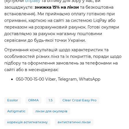
(купуючи
оправу
та оптику для зору у нас, ви
заощаджуєте:
знижка 15% на лінзи
та безкоштовна
встановлення). Ми приймаємо оплату готівкою при
отриманні, карткою на сайті за системою LiqPay або
переказом на розрахунковий рахунок. Готові окуляри
доставляємо за рахунок магазину поштовими
сервісами до будь-якої точки України.
Отримання консультацій щодо характеристик та
особливостей різних лінз та їх покриттів, поради щодо
підбору та оформлення замовлень за телефонами на
сайті або в месенджерах:
050-700-15-00 Viber, Telegram, WhatsApp
Essilor
ORMA
1.5
Clear Crizal Easy Pro
Astigmatic
лінзи для окулярів
корекція астигматизму
антистатичні лінзи