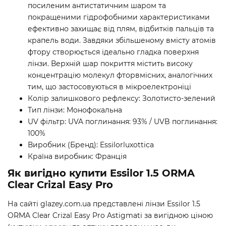
посиленим антистатичним шаром та
покращеними гідрофобними характеристиками
ефективно захищає від плям, відбитків пальців та
крапель води. Завдяки збільшеному вмісту атомів
фтору створюється ідеально гладка поверхня
лінзи. Верхній шар покриття містить високу
концентрацію молекул фторвмісних, аналогічних
тим, що застосовуються в мікроелектроніці
Колір залишкового рефлексу: Золотисто-зелений
Тип лінзи: Монофокальна
UV фільтр: UVA поглинання: 93% / UVB поглинання:
100%
Виробник (Бренд): Essilorluxottica
Країна виробник: Франція
Як вигідно купити Essilor 1.5 ORMA
Clear Crizal Easy Pro
На сайті glazey.com.ua представлені лінзи Essilor 1.5
ORMA Clear Crizal Easy Pro Astigmati за вигідною ціною