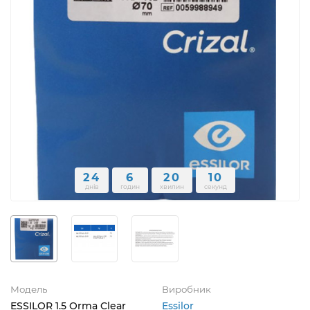
24
6
20
8
днів
годин
хвилин
секунд
Модель
Виробник
ESSILOR 1.5 Orma Clear
Essilor