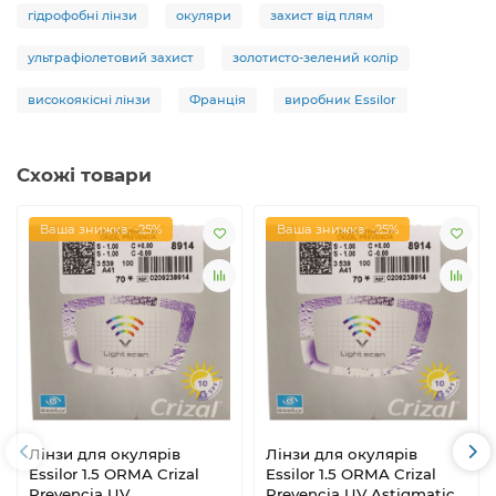
гідрофобні лінзи
окуляри
захист від плям
ультрафіолетовий захист
золотисто-зелений колір
високоякісні лінзи
Франція
виробник Essilor
Схожі товари
Ваша знижка: -25%
Ваша знижка: -25%
Лінзи для окулярів
Лінзи для окулярів
Essilor 1.5 ORMA Crizal
Essilor 1.5 ORMA Crizal
Prevencia UV
Prevencia UV Astigmatic