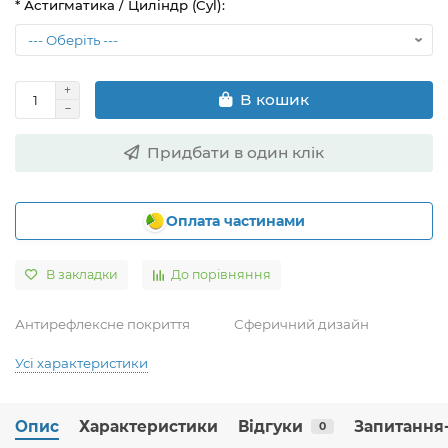
* Астигматика / Циліндр (Cyl):
В кошик
Придбати в один клік
Оплата частинами
В закладки
До порівняння
Антирефлексне покриття
Сферичний дизайн
Усі характеристики
Опис
Характеристики
Відгуки
Запитання-
0