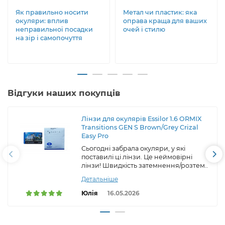
Як правильно носити
Метал чи пластик: яка
окуляри: вплив
оправа краща для ваших
неправильної посадки
очей і стилю
на зір і самопочуття
Відгуки наших покупців
Лінзи для окулярів Essilor 1.6 ORMIX
Transitions GEN S Brown/Grey Crizal
Easy Pro
Сьогодні забрала окуляри, у які
поставилі ці лінзи. Це неймовірні
лінзи! Швидкість затемнення/розтем..
Детальніше
Юлія
16.05.2026