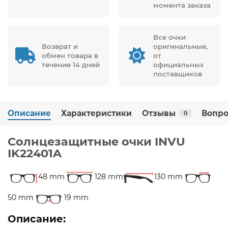
момента заказа
Все очки
Возврат и
оригинальные,
обмен товара в
от
течение 14 дней
официальных
поставщиков
Описание
Характеристики
Отзывы
Вопро
0
Солнцезащитные очки INVU
IK22401A
48 mm
128 mm
130 mm
50 mm
19 mm
Описание: