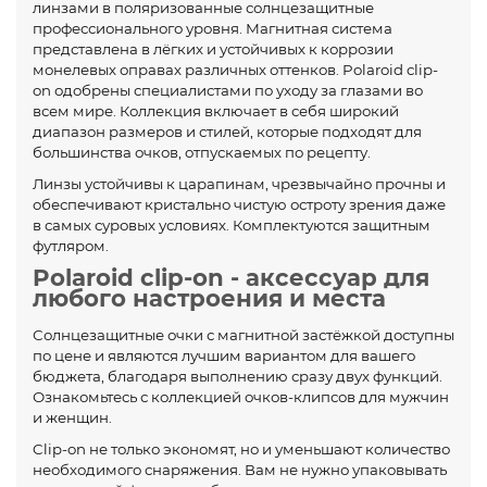
линзами в поляризованные солнцезащитные
профессионального уровня. Магнитная система
представлена в лёгких и устойчивых к коррозии
монелевых оправах различных оттенков. Polaroid clip-
on одобрены специалистами по уходу за глазами во
всем мире. Коллекция включает в себя широкий
диапазон размеров и стилей, которые подходят для
большинства очков, отпускаемых по рецепту.
Линзы устойчивы к царапинам, чрезвычайно прочны и
обеспечивают кристально чистую остроту зрения даже
в самых суровых условиях. Комплектуются защитным
футляром.
Polaroid clip-on - аксессуар для
любого настроения и места
Солнцезащитные очки с магнитной застёжкой доступны
по цене и являются лучшим вариантом для вашего
бюджета, благодаря выполнению сразу двух функций.
Ознакомьтесь с коллекцией очков-клипсов для мужчин
и женщин.
Clip-on не только экономят, но и уменьшают количество
необходимого снаряжения. Вам не нужно упаковывать