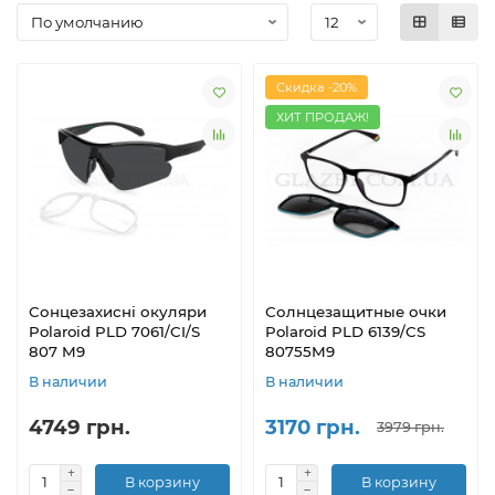
Скидка -20%
ХИТ ПРОДАЖ!
Сонцезахисні окуляри
Солнцезащитные очки
Polaroid PLD 7061/CI/S
Polaroid PLD 6139/CS
807 M9
80755M9
В наличии
В наличии
4749 грн.
3170 грн.
3979 грн.
В корзину
В корзину