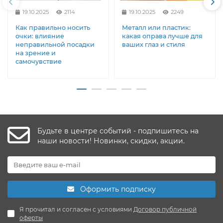
19.10.2025
2114
19.10.2025
2249
Как правильно носить
Металл или пластик:
очки: влияние
какая оправа лучше для
неправильной посадки
ваших глаз и стиля
на зрение и
самочувствие
Будьте в центре событий - подпишитесь на
наши новости! Новинки, скидки, акции.
Оформить подписку
Я прочитал и согласен с условиями
Договор публичной
оферты