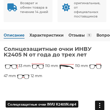
Возврат и
оригинальные,
обмен товара в
от
течение 14 дней
официальных
поставщиков
Описание
Характеристики
Отзывы
Вопро
1
Солнцезащитные очки ИНВУ
K2405 N от года до трех лет
33 mm
110 mm
110 mm
47 mm
12 mm