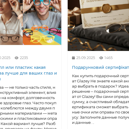
0.2025
2235
25.09.2025
1465
л или пластик: какая
Подарунковий сертифікат
ва лучше для ваших глаз и
Как купить подарочный сер
я
ат Glazey Не знаете какой ак
ар выбрать в подарок? Иде
а — не только часть стиля, н
решение – подарочный сер
онструктивный элемент, влия
ат от Glazey! Вы сами опред
на комфорт, долговечность
сумму, а счастливый обладат
е здоровье глаз. Часто покуп
ертификата сможет выбрать 
 колеблются между двумя п
ные очки или оправы по сво
ярными материалами — мета
усу: Заполните данные полу
скими и пластиковыми опра
и данные. ..
 Какой вариант лучше? Разб
я, опираясь на факты. Метал