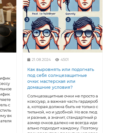
21.08.2024
4501
11.03.20
Как выровнять или подогнать
Как отли
под себя солнцезащитные
Ban от 
тифик
очки: мастерская или
сессу
Когда вы
домашние условия?
альное
итных оч
тифик
инаете п
Солнцезащитные очки не просто а
еляете
оятности,
ксессуар, а важная часть гардероб
ель с
ческий б
а, которая должна быть не только с
стиль
ыбором оч
тильной, но и удобной. Но все люд
ему вк
итостей д
и разные, а значит, стандартный р
чателя
Несомнен
азмер очков далеко не всегда иде
вестных 
ально подходит каждому. Поэтому
китайцы д