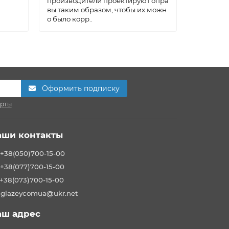
производители проектируют опра
вы таким образом, чтобы их можн
о было корр..
Оформить подписку
ерты
аши контакты
+38(050)700-15-00
+38(077)700-15-00
+38(073)700-15-00
glazeycomua@ukr.net
аш адрес