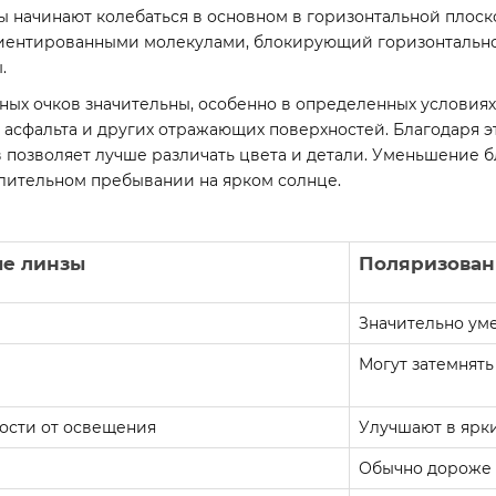
ны начинают колебаться в основном в горизонтальной плос
риентированными молекулами, блокирующий горизонтально
.
х очков значительны, особенно в определенных условиях
о асфальта и других отражающих поверхностей. Благодаря э
ов позволяет лучше различать цвета и детали. Уменьшение
длительном пребывании на ярком солнце.
е линзы
Поляризован
Значительно ум
Могут затемнять
ости от освещения
Улучшают в ярки
Обычно дороже