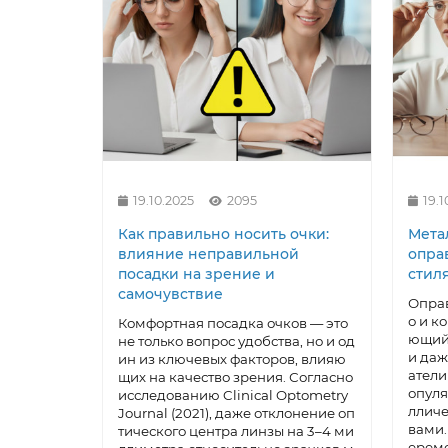
19.10.2025
2095
19.1
Как правильно носить очки:
Метал
влияние неправильной
опра
посадки на зрение и
стил
самочувствие
Оправ
о и к
Комфортная посадка очков — это
ющий 
не только вопрос удобства, но и од
и даж
ин из ключевых факторов, влияю
атели
щих на качество зрения. Согласно
опул
исследованию Clinical Optometry
лличе
Journal (2021), даже отклонение оп
вами.
тического центра линзы на 3–4 ми
еремс