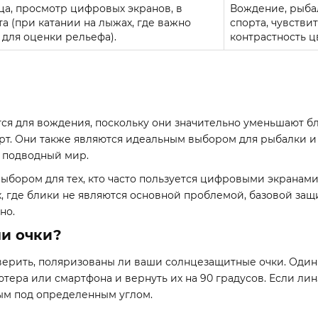
ца, просмотр цифровых экранов, в
Вождение, рыба
а (при катании на лыжах, где важно
спорта, чувстви
 для оценки рельефа).
контрастность ц
 для вождения, поскольку они значительно уменьшают бли
т. Они также являются идеальным выбором для рыбалки и 
ь подводный мир.
бором для тех, кто часто пользуется цифровыми экранами
, где блики не являются основной проблемой, базовой за
но.
ли очки?
ерить, поляризованы ли ваши солнцезащитные очки. Один и
тера или смартфона и вернуть их на 90 градусов. Если ли
ным под определенным углом.