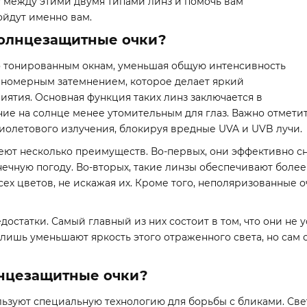
цу между этими двумя типами линз и помочь вам
ойдут именно вам.
солнцезащитные очки?
 тонированным окнам, уменьшая общую интенсивность
авномерным затемнением, которое делает яркий
ятия. Основная функция таких линз заключается в
ние на солнце менее утомительным для глаз. Важно отмети
иолетового излучения, блокируя вредные UVA и UVB лучи.
т несколько преимуществ. Во-первых, они эффективно сн
нечную погоду. Во-вторых, такие линзы обеспечивают боле
х цветов, не искажая их. Кроме того, неполяризованные оч
статки. Самый главный из них состоит в том, что они не 
 лишь уменьшают яркость этого отраженного света, но сам 
лнцезащитные очки?
зуют специальную технологию для борьбы с бликами. Свет,