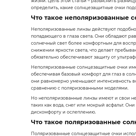
жизни. Цель этой статьи – разъяснить разни
определить, какие солнцезащитные очки под
Что такое неполяризованные 
Неполяризованные линзы действуют подобно
попадающего в глаза света. Они обладают р
солнечный свет более комфортным для воспри
снижении яркости света, что делает пребыва
обязательно обеспечивают защиту от ультраф
Неполяризованные солнцезащитные очки имею
обеспечивая базовый комфорт для глаз в сол
они равномерно уменьшают интенсивность все
сравнению с поляризованными моделями.
Но неполяризованные линзы имеют и свои недо
таких как вода, снег или мокрый асфальт. Они
дискомфорту и ослеплению.
Что такое поляризованные со
Поляризованные солнцезащитные очки исполь