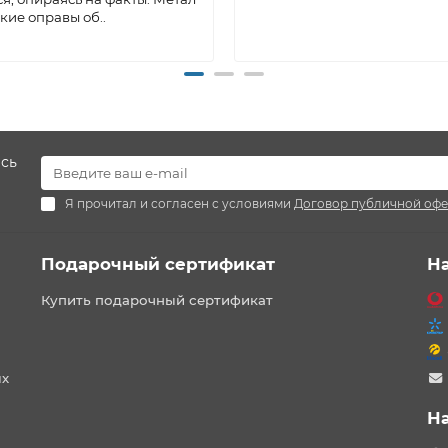
кие оправы об..
есь
Я прочитал и согласен с условиями
Договор публичной оф
Подарочный сертификат
Н
Купить подарочный сертификат
ых
Н