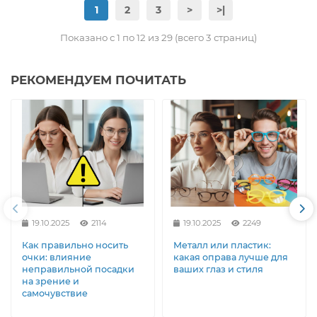
1
2
3
>
>|
Показано с 1 по 12 из 29 (всего 3 страниц)
РЕКОМЕНДУЕМ ПОЧИТАТЬ
19.10.2025
2114
19.10.2025
2249
Как правильно носить
Металл или пластик:
очки: влияние
какая оправа лучше для
неправильной посадки
ваших глаз и стиля
на зрение и
самочувствие