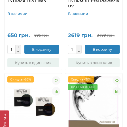
1.5 ORMA Trio Clean
1.6 ORMIX Crizal Prevencia
UV
В наличии
В наличии
650 грн.
2619 грн.
895 грн.
3499 грн.
В корзину
В корзину
Купить в один клик
Купить в один клик
Скидка -28%
Скидка -30%
ХИТ ПРОДАЖ!
Фильтр