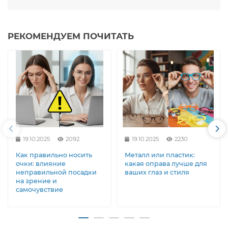
лучшее лечение - это, конечно, профилактика. И в
пасмурную погоду защищайте ваши глаза, используя
очки с CAT.1 или CAT.2
РЕКОМЕНДУЕМ ПОЧИТАТЬ
2. Защита от стихий
Солнце - не единственное, что может повредить
зрительный орган. Активные люди, которые проводят
много времени в открытом пространстве, подвержены
дополнительному риску повреждений от песка, пыли,
ветра и даже снега.
Снег
Вы можете быть удивлены, узнав, что
времяпрепровождение на снегу может быть очень
19.10.2025
2092
19.10.2025
2230
вредным для ваших глаз. Снег отражает 80% UV лучей и
может вызвать состояние, известное как снежная
Как правильно носить
Металл или пластик:
слепота, при котором солнечный свет фактически
очки: влияние
какая оправа лучше для
обжигает роговицу. Если вы катаетесь на лыжах,
неправильной посадки
ваших глаз и стиля
на зрение и
поднимаетесь на заснеженные горы или проводите
самочувствие
время на снегу - надевайте солнцезащитные очки.
Убедитесь, что они закрывают и защищают нижнюю
часть глаз из-за отражающей природы снега.
Песок