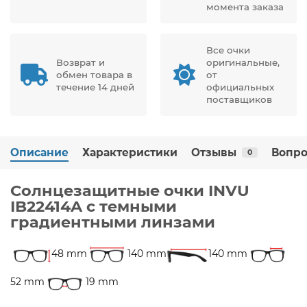
момента заказа
Все очки
Возврат и
оригинальные,
обмен товара в
от
течение 14 дней
официальных
поставщиков
Описание
Характеристики
Отзывы
Вопро
0
Солнцезащитные очки INVU
IB22414A с темными
градиентными линзами
48 mm
140 mm
140 mm
52 mm
19 mm