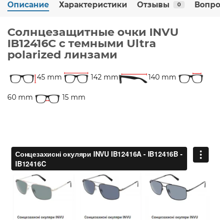
Описание
Характеристики
Отзывы
Вопро
0
Солнцезащитные очки INVU
IB12416C с темными Ultra
polarized линзами
45 mm
142 mm
140 mm
60 mm
15 mm