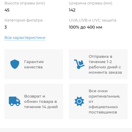
Высота оправы (мм)
Ширина оправы (мм)
45
142
Категория фильтра
UVA,UVB и UVC защита
3
100% до 400 нм
Все характеристики
Отправка в
Гарантия
течение 1-2
качества
рабочих дней с
момента заказа
Все очки
Возврат и
оригинальные,
обмен товара в
от
течение 14 дней
официальных
поставщиков