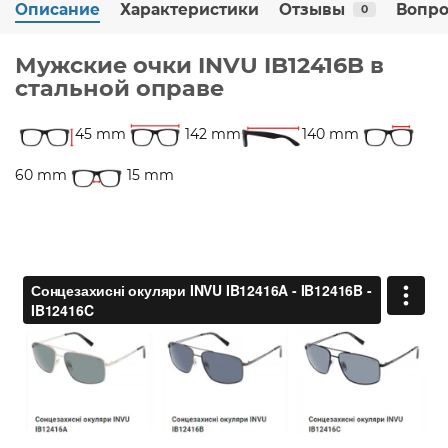
Описание
Характеристики
Отзывы
Вопро
0
Мужские очки INVU IB12416B в
стальной оправе
45 mm
142 mm
140 mm
60 mm
15 mm