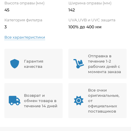
Высота оправы (мм)
Ширина оправы (мм)
45
142
Категория фильтра
UVA,UVB и UVC защита
3
100% до 400 нм
Все характеристики
Отправка в
Гарантия
течение 1-2
качества
рабочих дней с
момента заказа
Все очки
Возврат и
оригинальные,
обмен товара в
от
течение 14 дней
официальных
поставщиков