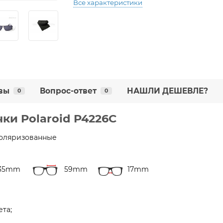
Все характеристики
вы
Вопрос-ответ
НАШЛИ ДЕШЕВЛЕ?
0
0
и Polaroid P4226C
поляризованные
135mm
59mm
17mm
ета;