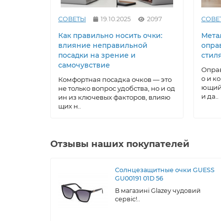
СОВЕТЫ
19.10.2025
2097
СОВЕ
Как правильно носить очки:
Метал
влияние неправильной
опра
посадки на зрение и
стил
самочувствие
Оправ
о и к
Комфортная посадка очков — это
ющий 
не только вопрос удобства, но и од
и да..
ин из ключевых факторов, влияю
щих н..
Отзывы наших покупателей
Солнцезащитные очки GUESS
GU00191 01D 56
В магазині Glazey чудовий
сервіс!..