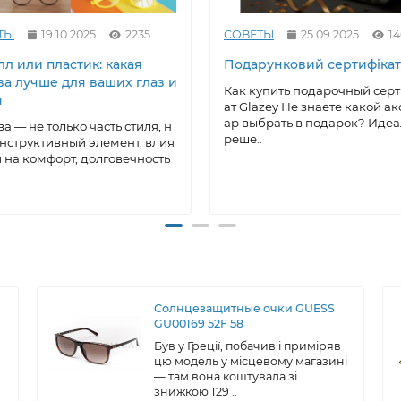
ТЫ
19.10.2025
2235
СОВЕТЫ
25.09.2025
1
л или пластик: какая
Подарунковий сертифікат
ва лучше для ваших глаз и
Как купить подарочный сер
я
ат Glazey Не знаете какой ак
ар выбрать в подарок? Иде
а — не только часть стиля, н
реше..
онструктивный элемент, влия
на комфорт, долговечность
Солнцезащитные очки GUESS
GU00169 52F 58
Був у Греції, побачив і приміряв
цю модель у місцевому магазині
— там вона коштувала зі
знижкою 129 ..