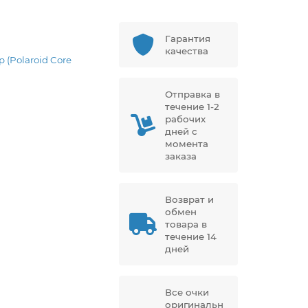
Гарантия
качества
p (Polaroid Core
Отправка в
течение 1-2
рабочих
дней с
момента
заказа
Возврат и
обмен
товара в
течение 14
дней
Все очки
оригинальн