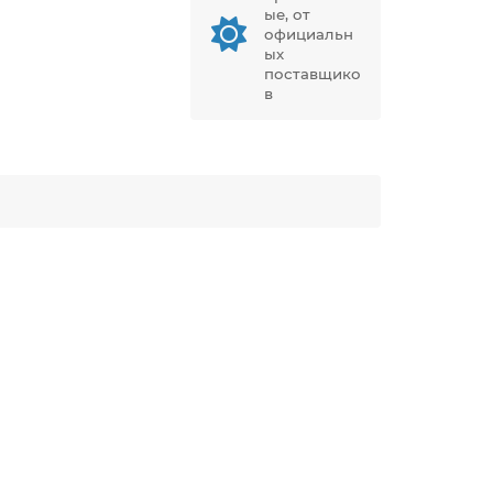
ые, от
официальн
ых
поставщико
в