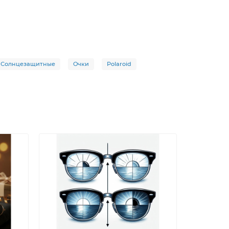
Солнцезащитные
Очки
Polaroid