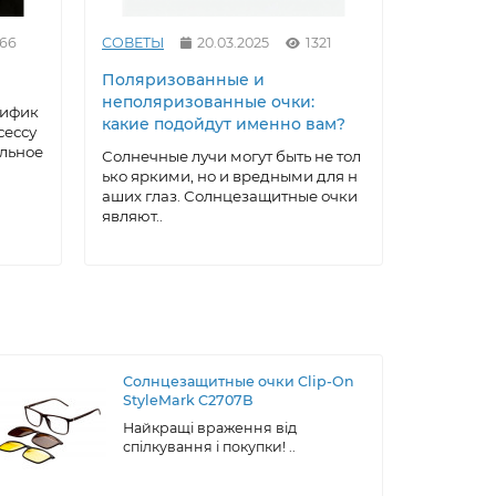
466
СОВЕТЫ
20.03.2025
1321
СОВЕТЫ
Поляризованные и
Как выр
неполяризованные очки:
под себ
тифик
какие подойдут именно вам?
очки: ма
сессу
домашни
альное
Солнечные лучи могут быть не тол
ько яркими, но и вредными для н
Солнцеза
аших глаз. Солнцезащитные очки
ксессуар,
являют..
а, котора
ти..
Солнцезащитные очки Clip-On
StyleMark C2707B
Найкращі враження від
спілкування і покупки! ..