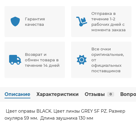
Отправка в
Гарантия
течение 1-2
качества
рабочих дней с
момента заказа
Все очки
Возврат и
оригинальные,
обмен товара в
от
течение 14 дней
официальных
поставщиков
Описание
Характеристики
Отзывы
Вопро
0
Цвет оправы BLACK. Цвет линзы GREY SF PZ. Размер
окуляра 59 мм. Длина заушника 130 мм