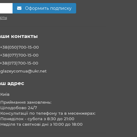
Оформить подписку
ерты
аши контакты
+38(050)700-15-00
+38(077)700-15-00
+38(073)700-15-00
glazeycomua@ukr.net
аш адрес
Київ
Приймання замовлень:
Цілодобово 24/7
Консультації по телефону та в месенжерах:
Понеділок - субота з 8:30 до 21:00
Неділя та святкові дні з 10:00 до 18:00