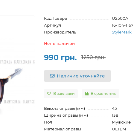
Код Товара
U2500A
Артикул
16-104-1167
Производитель
StyleMark
Нет в наличии
990 грн.
1250 грн.
Наличие уточняйте
В закладки
В сравнение
Высота оправы (мм)
45
Ширина оправы (мм)
138
Пол
Мужские
Материал оправы
ULTEM