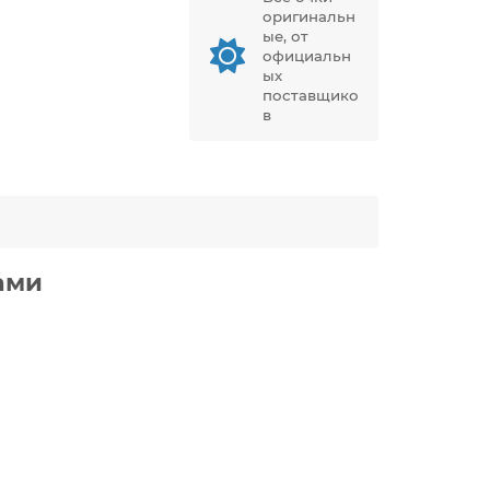
оригинальн
ые, от
официальн
ых
поставщико
в
ами