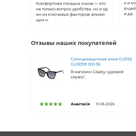
о и к
Комфортная посадка очков — это
ющий 
не только вопрос удобства, но и од
и да..
ин из ключевых факторов, влияю
щих н..
Отзывы наших покупателей
Солнцезащитные очки GUESS
GU00191 01D 56
В магазині Glazey чудовий
сервіс!..
Анастасія
11.06.2026