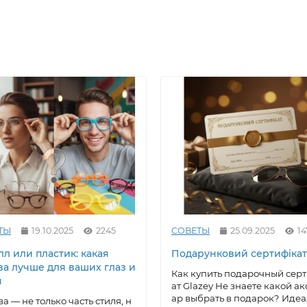
ТЫ
19.10.2025
2245
СОВЕТЫ
25.09.2025
14
л или пластик: какая
Подарунковий сертифікат
ва лучше для ваших глаз и
Как купить подарочный сер
я
ат Glazey Не знаете какой ак
ар выбрать в подарок? Иде
а — не только часть стиля, н