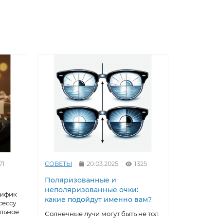
71
СОВЕТЫ
20.03.2025
1325
СОВЕТЫ
Поляризованные и
Как выр
неполяризованные очки:
под себ
тифик
какие подойдут именно вам?
очки: ма
сессу
домашни
альное
Солнечные лучи могут быть не тол