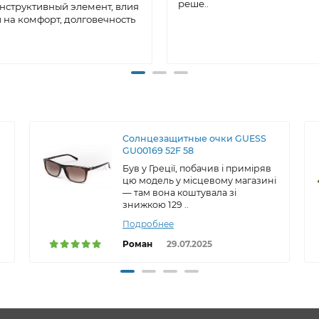
реше..
онструктивный элемент, влия
на комфорт, долговечность
Солнцезащитные очки GUESS
GU00169 52F 58
Був у Греції, побачив і приміряв
цю модель у місцевому магазині
— там вона коштувала зі
знижкою 129 ..
Подробнее
Роман
29.07.2025