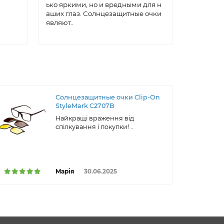
ько яркими, но и вредными для н
Солнцеза
аших глаз. Солнцезащитные очки
ксессуар,
являют..
а, котора
ти..
Солнцезащитные очки Clip-On
StyleMark C2707B
Найкращі враження від
спілкування і покупки! ..
Марія
30.06.2025