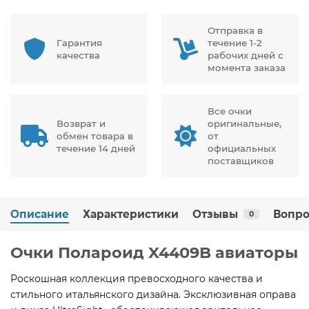
Отправка в
Гарантия
течение 1-2
качества
рабочих дней с
момента заказа
Все очки
Возврат и
оригинальные,
обмен товара в
от
течение 14 дней
официальных
поставщиков
Описание
Характеристики
Отзывы
Вопро
0
Очки Полароид X4409B авиаторы
Роскошная коллекция превосходного качества и
стильного итальянского дизайна. Эксклюзивная оправа