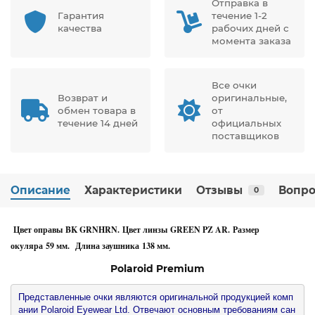
Отправка в
Гарантия
течение 1-2
качества
рабочих дней с
момента заказа
Все очки
Возврат и
оригинальные,
обмен товара в
от
течение 14 дней
официальных
поставщиков
Описание
Характеристики
Отзывы
Вопро
0
Цвет оправы BK GRNHRN. Цвет линзы GREEN PZ AR. Размер
окуляра 59 мм. Длина заушника 138 мм.
Polaroid Premium
Представленные очки являются оригинальной продукцией комп
ании Polaroid Eyewear Ltd. Отвечают основным требованиям сан