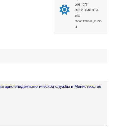
ые, от
официальн
ых
поставщико
в
нитарно-эпидемиологической службы в Министерстве 