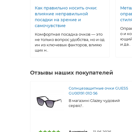
Как правильно носить очки:
Метал
влияние неправильной
опра
посадки на зрение и
стил
самочувствие
Оправ
о и к
Комфортная посадка очков — это
ющий 
не только вопрос удобства, но и од
и да..
ин из ключевых факторов, влияю
щих н..
Отзывы наших покупателей
Солнцезащитные очки GUESS
GU00191 01D 56
В магазині Glazey чудовий
сервіс!..
Анастасія
11.06.2026