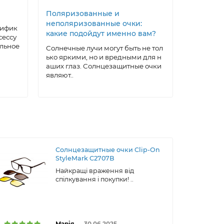
Поляризованные и
Как выр
неполяризованные очки:
под себ
тифик
какие подойдут именно вам?
очки: ма
сессу
домашни
альное
Солнечные лучи могут быть не тол
ько яркими, но и вредными для н
Солнцеза
аших глаз. Солнцезащитные очки
ксессуар,
являют..
а, котора
ти..
Солнцезащитные очки Clip-On
StyleMark C2707B
Найкращі враження від
спілкування і покупки! ..
Марія
30.06.2025