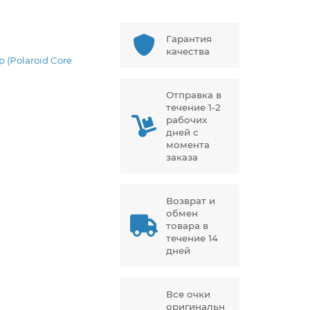
Гарантия
5
качества
p (Polaroid Core
Отправка в
течение 1-2
рабочих
дней с
момента
заказа
Возврат и
обмен
товара в
течение 14
дней
Все очки
оригинальн