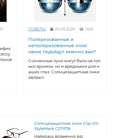
71
СОВЕТЫ
20.03.2025
1326
СОВЕТЫ
Поляризованные и
Как выр
неполяризованные очки:
под себ
тифик
какие подойдут именно вам?
очки: ма
сессу
домашни
альное
Солнечные лучи могут быть не тол
ько яркими, но и вредными для н
Солнцеза
аших глаз. Солнцезащитные очки
ксессуар,
являют..
а, котора
ти..
Солнцезащитные очки Clip-On
StyleMark C2707B
Найкращі враження від