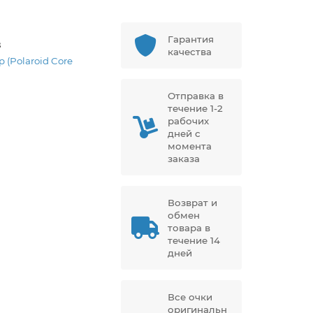
Гарантия
8
качества
p (Polaroid Core
Отправка в
течение 1-2
рабочих
дней с
момента
заказа
Возврат и
обмен
товара в
течение 14
дней
Все очки
оригинальн