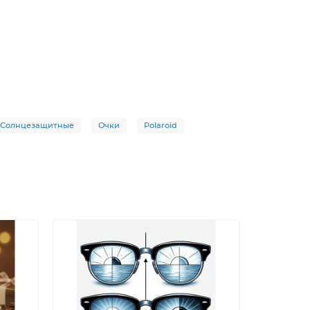
Солнцезащитные
Очки
Polaroid