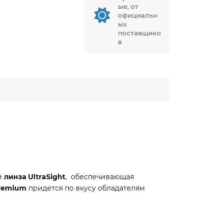
ые, от
официальн
ых
поставщико
в
и
линза
UltraSight
, обеспечивающая
remium
придется по вкусу обладателям