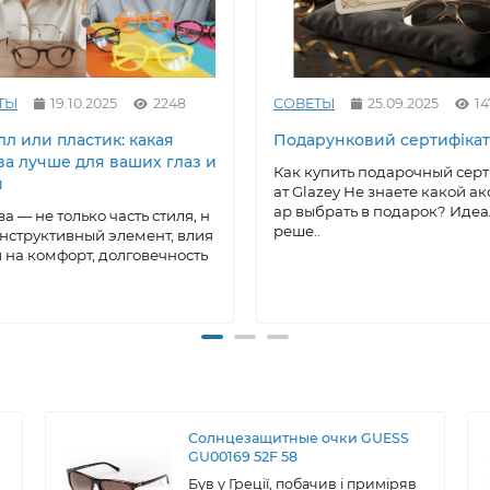
ТЫ
19.10.2025
2248
СОВЕТЫ
25.09.2025
14
л или пластик: какая
Подарунковий сертифікат
ва лучше для ваших глаз и
Как купить подарочный сер
я
ат Glazey Не знаете какой ак
ар выбрать в подарок? Иде
а — не только часть стиля, н
реше..
онструктивный элемент, влия
на комфорт, долговечность
Солнцезащитные очки GUESS
GU00169 52F 58
Був у Греції, побачив і приміряв