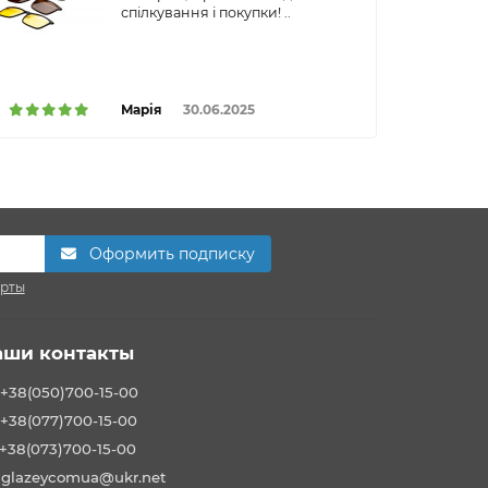
спілкування і покупки! ..
Марія
30.06.2025
Оформить подписку
ерты
аши контакты
+38(050)700-15-00
+38(077)700-15-00
+38(073)700-15-00
glazeycomua@ukr.net