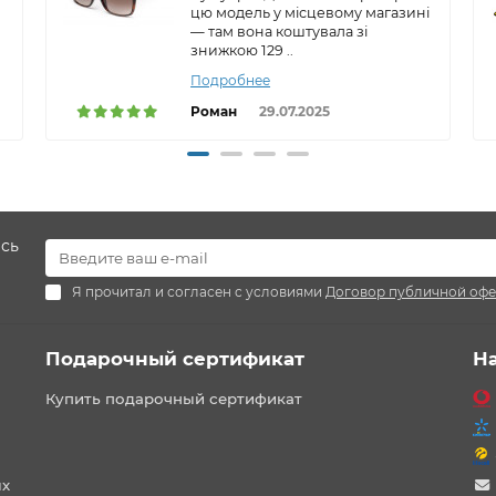
цю модель у місцевому магазині
— там вона коштувала зі
знижкою 129 ..
Подробнее
Роман
29.07.2025
есь
Я прочитал и согласен с условиями
Договор публичной оф
Подарочный сертификат
Н
Купить подарочный сертификат
ых