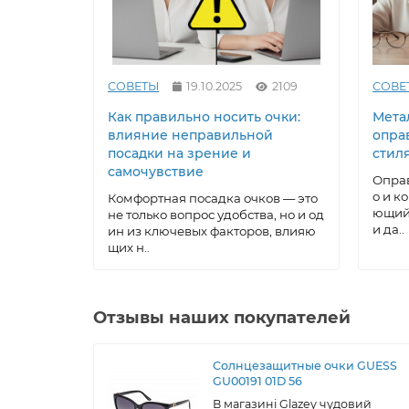
СОВЕТЫ
19.10.2025
2109
СОВЕ
Как правильно носить очки:
Метал
влияние неправильной
опра
посадки на зрение и
стил
самочувствие
Оправ
о и к
Комфортная посадка очков — это
ющий 
не только вопрос удобства, но и од
и да..
ин из ключевых факторов, влияю
щих н..
Отзывы наших покупателей
Солнцезащитные очки GUESS
GU00191 01D 56
В магазині Glazey чудовий