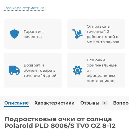
Все характеристики
Отправка в
Гарантия
течение 1-2
качества
рабочих дней с
момента заказа
Все очки
Возврат и
оригинальные,
обмен товара в
от
течение 14 дней
официальных
поставщиков
Описание
Характеристики
Отзывы
Вопро
1
Подростковые очки от солнца
Polaroid PLD 8006/S TV0 OZ 8-12