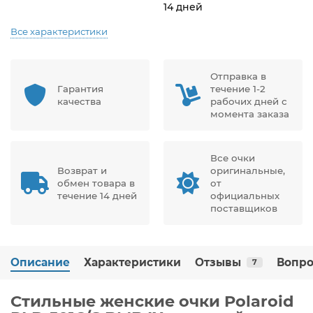
14 дней
Все характеристики
Отправка в
Гарантия
течение 1-2
качества
рабочих дней с
момента заказа
Все очки
Возврат и
оригинальные,
обмен товара в
от
течение 14 дней
официальных
поставщиков
Описание
Характеристики
Отзывы
Вопро
7
Стильные женские очки Polaroid