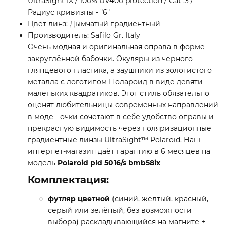
UltraSight IX / 100% UV400 protection / Cat .3 /
Радиус кривизны - "6"
Цвет линз: Дымчатый градиентный
Производитель: Safilo Gr. Italy
Очень модная и оригинальная оправа в форме
закруглённой бабочки. Окуляры из черного
глянцевого пластика, а заушники из золотистого
металла с логотипом Полароид в виде девяти
маленьких квадратиков. Этот стиль обязательно
оценят любительницы современных направлений
в моде - очки сочетают в себе удобство оправы и
прекрасную видимость через поляризационные
градиентные линзы UltraSight™ Polaroid. Наш
интернет-магазин даёт гарантию в 6 месяцев на
модель
Polaroid pld 5016/s bmb58ix
Комплектация:
футляр цветной
(синий, желтый, красный,
серый или зелёный, без возможности
выбора) раскладывающийся на магните +