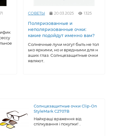
71
СОВЕТЫ
20.03.2025
1325
СОВЕТЫ
Поляризованные и
Как выр
неполяризованные очки:
под себ
тифик
какие подойдут именно вам?
очки: ма
сессу
домашни
альное
Солнечные лучи могут быть не тол
ько яркими, но и вредными для н
Солнцеза
аших глаз. Солнцезащитные очки
ксессуар,
являют..
а, котора
ти..
Солнцезащитные очки Clip-On
StyleMark C2707B
Найкращі враження від
спілкування і покупки! ..