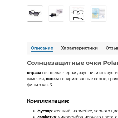
Описание
Характеристики
Отзы
Солнцезащитные очки Polar
оправа
глянцевая
черная
, заушники инкруст
камнями,
линзы
поляризованные
серые
, гра
фильтр кат.
3.
Комплектация:
футляр
: жесткий, на змейке, черного цв
салфетка
: микрофибра, черного цвета, с