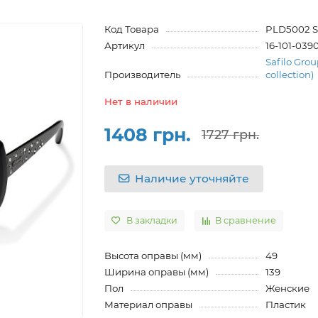
Код Товара
PLD5002 S
Артикул
16-101-039
Safilo Grou
Производитель
collection)
Нет в наличии
1408 грн.
1727 грн.
Наличие уточняйте
В закладки
В сравнение
Высота оправы (мм)
49
Ширина оправы (мм)
139
Пол
Женские
Материал оправы
Пластик