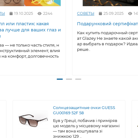
ТЫ
19.10.2025
2244
СОВЕТЫ
25.09.2025
14
л или пластик: какая
Подарунковий сертифікат
ва лучше для ваших глаз и
Как купить подарочный сер
я
ат Glazey Не знаете какой ак
ар выбрать в подарок? Иде
а — не только часть стиля, н
реше..
онструктивный элемент, влия
на комфорт, долговечность
Солнцезащитные очки GUESS
GU00169 52F 58
Був у Греції, побачив і приміряв
цю модель у місцевому магазині
— там вона коштувала зі
знижкою 129 ..