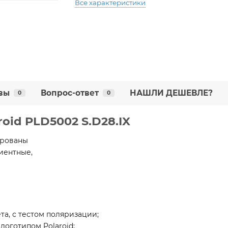
Все характеристики
вы
Вопрос-ответ
НАШЛИ ДЕШЕВЛЕ?
0
0
oid PLD5002 S.D28.IX
ированы
диентные,
ета, с тестом поляризации;
 логотипом Polaroid;