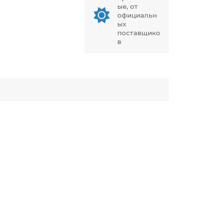
ые, от
официальн
ых
поставщико
в