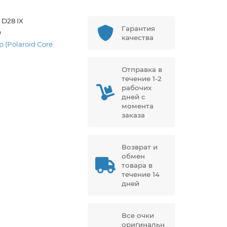
 D28 IX
Гарантия
0
качества
p (Polaroid Core
Отправка в
течение 1-2
рабочих
дней с
момента
заказа
Возврат и
обмен
товара в
течение 14
дней
Все очки
оригинальн