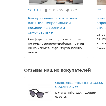
СОВЕТЫ
19.10.2025
2102
СОВЕ
Как правильно носить очки:
Метал
влияние неправильной
опра
посадки на зрение и
стил
самочувствие
Оправ
о и к
Комфортная посадка очков — это
ющий 
не только вопрос удобства, но и од
и да..
ин из ключевых факторов, влияю
щих н..
Отзывы наших покупателей
Солнцезащитные очки GUESS
GU00191 01D 56
В магазині Glazey чудовий
сервіс!..