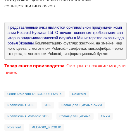
солнцезащитных очков.
Представленные очки являются оригинальной продукцией комп
ании Polaroid Eyewear Ltd. Отвечают основным требованиям сан
итарно-эпидемиологической службы в Министерстве охраны здо
ровья Украины.
Комплектация:- футляр: жесткий, на змейке, чер
ного цвета, с логотипом Polaroid;- салфетка: микрофибра, черно
го цвета, с логотипом Polaroid;- информационный буклет.
Товар снят с производства
. Смотрите похожие модели
ниже:
Очки Polaroid PLD4010_S.D28.IX
Polaroid
Коллекция 2015
2015
Солнцезащитные очки
Коллекция Polaroid 2015
Солнцезащитные
Очки
Polaroid
PLD4010_S.D28.IX