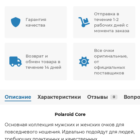
Отправка в
Гарантия
течение 1-2
качества
рабочих дней с
момента заказа
Все очки
Возврат и
оригинальные,
обмен товара в
от
течение 14 дней
официальных
поставщиков
Описание
Характеристики
Отзывы
Вопро
0
Polaroid
Core
Основная коллекция мужских и женских очков для
повседневого ношения. Идеально подойдут для людей,
требующих практичных и качественных