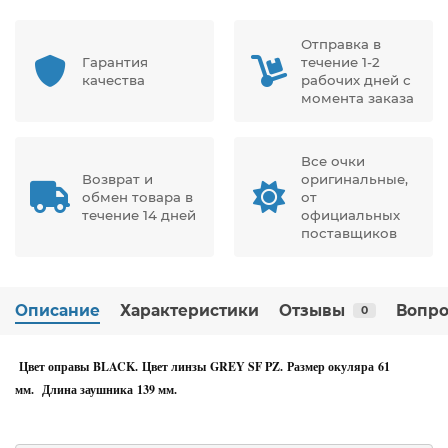
Отправка в
Гарантия
течение 1-2
качества
рабочих дней с
момента заказа
Все очки
Возврат и
оригинальные,
обмен товара в
от
течение 14 дней
официальных
поставщиков
Описание
Характеристики
Отзывы
Вопро
0
Цвет оправы BLACK. Цвет линзы GREY SF PZ. Размер окуляра 61
мм. Длина заушника 139 мм.