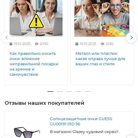
19.10.2025
2092
19.10.2025
2230
Как правильно носить
Металл или пластик:
очки: влияние
какая оправа лучше для
неправильной посадки
ваших глаз и стиля
на зрение и
самочувствие
Отзывы наших покупателей
Солнцезащитные очки GUESS
GU00191 01D 56
В магазині Glazey чудовий сервіс!..