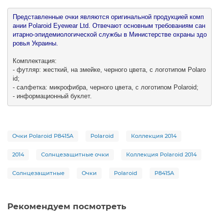
Представленные очки являются оригинальной продукцией комп
ании Polaroid Eyewear Ltd. Отвечают основным требованиям сан
итарно-эпидемиологической службы в Министерстве охраны здо
ровья Украины.

Комплектация:

- футляр: жесткий, на змейке, черного цвета, с логотипом Polaro
id;

- салфетка: микрофибра, черного цвета, с логотипом Polaroid;

- информационный буклет.
Очки Polaroid P8415A
Polaroid
Коллекция 2014
2014
Солнцезащитные очки
Коллекция Polaroid 2014
Солнцезащитные
Очки
Polaroid
P8415A
Рекомендуем посмотреть