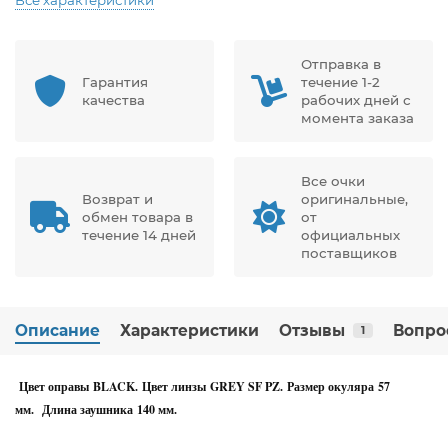
Отправка в
Гарантия
течение 1-2
качества
рабочих дней с
момента заказа
Все очки
Возврат и
оригинальные,
обмен товара в
от
течение 14 дней
официальных
поставщиков
Описание
Характеристики
Отзывы
Вопро
1
Цвет оправы BLACK. Цвет линзы GREY SF PZ. Размер окуляра 57
мм. Длина заушника 140 мм.