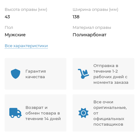
Высота оправы (мм)
Ширина оправы (мм)
43
138
Пол
Материал оправы
Мужские
Поликарбонат
Все характеристики
Отправка в
Гарантия
течение 1-2
качества
рабочих дней с
момента заказа
Все очки
Возврат и
оригинальные,
обмен товара в
от
течение 14 дней
официальных
поставщиков