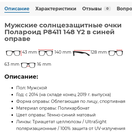
Описание
Характеристики
Отзывы
Вопро
0
Мужские солнцезащитные очки
Полароид P8411 148 Y2 в синей
оправе
43 mm
140 mm
128 mm
63 mm
16 mm
Описание:
Пол: Мужской
Год: с 2014 (на складе конец 2019 г. выпуска)
Форма оправы: Облегающая по лицу, спортивная
Материал оправы: Поликарбонат
Цвет оправы: Тёмно-синий матовый
Линзы: Триацетат целлюлозы / UltraSight
поляризационные / 100% защита от UV-излучения