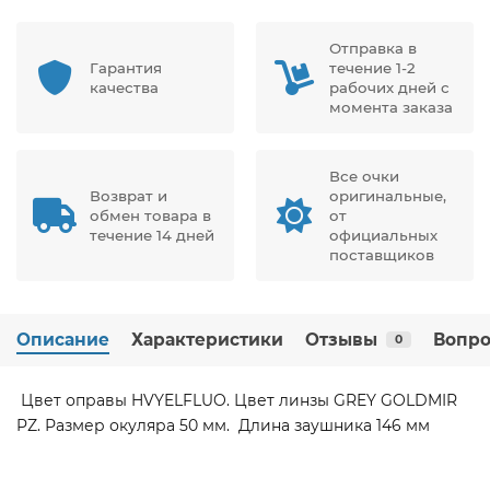
Отправка в
Гарантия
течение 1-2
качества
рабочих дней с
момента заказа
Все очки
Возврат и
оригинальные,
обмен товара в
от
течение 14 дней
официальных
поставщиков
Описание
Характеристики
Отзывы
Вопро
0
Цвет оправы HVYELFLUO. Цвет линзы GREY GOLDMIR
PZ. Размер окуляра 50 мм. Длина заушника 146 мм