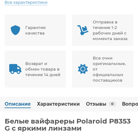
Все характеристики
Отправка в
Гарантия
течение 1-2
качества
рабочих дней с
момента заказа
Все очки
Возврат и
оригинальные,
обмен товара в
от
течение 14 дней
официальных
поставщиков
Описание
Характеристики
Отзывы
Вопро
0
Белые вайфареры Polaroid P8353
G с яркими линзами