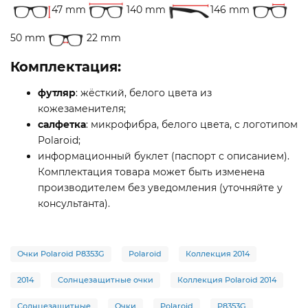
47 mm
140 mm
146 mm
50 mm
22 mm
Комплектация:
футляр
: жёсткий, белого цвета из
кожезаменителя;
салфетка
: микрофибра, белого цвета, с логотипом
Polaroid;
информационный буклет (паспорт с описанием).
Комплектация товара может быть изменена
производителем без уведомления (уточняйте у
консультанта).
Очки Polaroid P8353G
Polaroid
Коллекция 2014
2014
Солнцезащитные очки
Коллекция Polaroid 2014
Солнцезащитные
Очки
Polaroid
P8353G