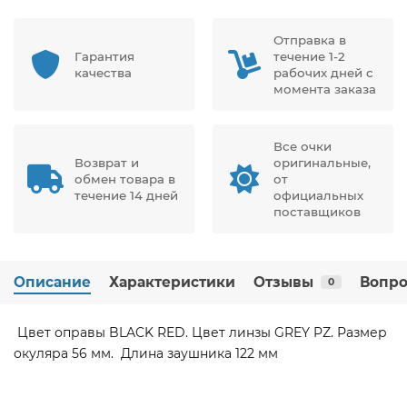
Отправка в
Гарантия
течение 1-2
качества
рабочих дней с
момента заказа
Все очки
Возврат и
оригинальные,
обмен товара в
от
течение 14 дней
официальных
поставщиков
Описание
Характеристики
Отзывы
Вопро
0
Цвет оправы BLACK RED. Цвет линзы GREY PZ. Размер
окуляра 56 мм. Длина заушника 122 мм