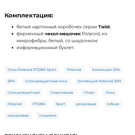
Комплектация:
белый картонный коробочек серии
Twist
;
фирменный
чехол-мешочек
Polaroid, из
микрофибры, белый, со шнурочком;
информационный буклет.
Очки Polaroid P7228A Sport
Polaroid
Коллекция 2014
2014
Солнцезащитные очки
Коллекция Polaroid 2014
Солнцезащитные
Спортивные
Спорт
Очки
Polaroid
P7228A
Sport
резиновые
гибкие
каучуковые
гнущиеся