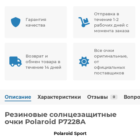
Отправка в
Гарантия
течение 1-2
качества
рабочих дней с
момента заказа
Все очки
Возврат и
оригинальные,
обмен товара в
от
течение 14 дней
официальных
поставщиков
Описание
Характеристики
Отзывы
Вопро
0
Резиновые солнцезащитные
очки Polaroid P7228A
Polaroid
Sport