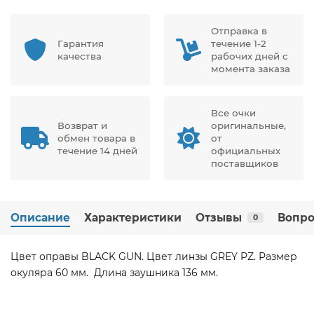
Отправка в
Гарантия
течение 1-2
качества
рабочих дней с
момента заказа
Все очки
Возврат и
оригинальные,
обмен товара в
от
течение 14 дней
официальных
поставщиков
Описание
Характеристики
Отзывы
Вопро
0
Цвет оправы BLACK GUN. Цвет линзы GREY PZ. Размер
окуляра 60 мм. Длина заушника 136 мм.