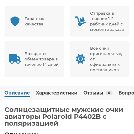
Отправка в
Гарантия
течение 1-2
качества
рабочих дней с
момента заказа
Все очки
Возврат и
оригинальные,
обмен товара в
от
течение 14 дней
официальных
поставщиков
Описание
Характеристики
Отзывы
Вопро
0
Солнцезащитные мужские очки
авиаторы Polaroid P4402B с
поляризацией