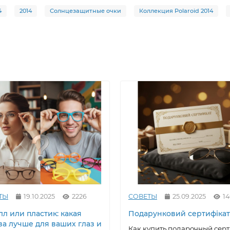
4
2014
Солнцезащитные очки
Коллекция Polaroid 2014
ТЫ
19.10.2025
2226
СОВЕТЫ
25.09.2025
1
л или пластик: какая
Подарунковий сертифікат
ва лучше для ваших глаз и
Как купить подарочный сер