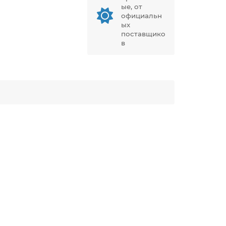
ые, от
официальн
ых
поставщико
в