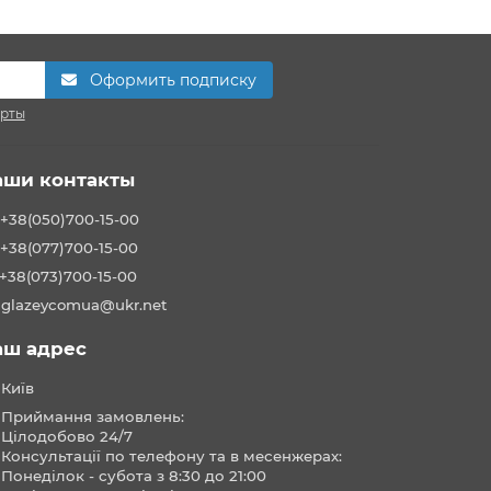
Оформить подписку
ерты
аши контакты
+38(050)700-15-00
+38(077)700-15-00
+38(073)700-15-00
glazeycomua@ukr.net
аш адрес
Київ
Приймання замовлень:
Цілодобово 24/7
Консультації по телефону та в месенжерах:
Понеділок - субота з 8:30 до 21:00