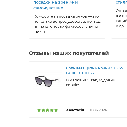
посадки на зрение и
стил
самочувствие
Оправ
о и к
Комфортная посадка очков — это
ющий 
не только вопрос удобства, но и од
и да..
ин из ключевых факторов, влияю
щих н..
Отзывы наших покупателей
Солнцезащитные очки GUESS
GU00191 01D 56
В магазині Glazey чудовий
сервіс!..
Анастасія
11.06.2026