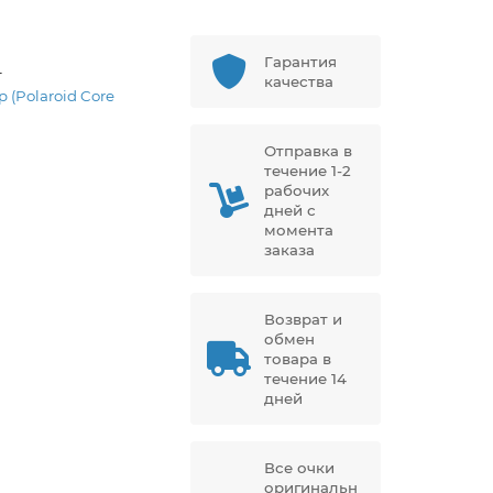
Гарантия
4
качества
p (Polaroid Core
Отправка в
течение 1-2
рабочих
дней с
момента
заказа
Возврат и
обмен
товара в
течение 14
дней
Все очки
оригинальн