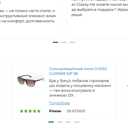
я
ат Glazey Не знаете какой ак
ар выбрать в подарок? Иде
а — не только часть стиля, н
реше..
онструктивный элемент, влия
на комфорт, долговечность
Солнцезащитные очки GUESS
GU00169 52F 58
Був у Греції, побачив і приміряв
цю модель у місцевому магазині
— там вона коштувала зі
знижкою 129 ..
Подробнее
Роман
29.07.2025