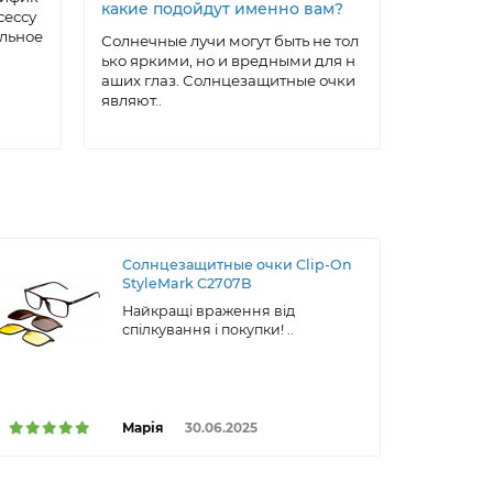
какие подойдут именно вам?
очки: ма
сессу
домашни
альное
Солнечные лучи могут быть не тол
ько яркими, но и вредными для н
Солнцеза
аших глаз. Солнцезащитные очки
ксессуар,
являют..
а, котора
ти..
Солнцезащитные очки Clip-On
StyleMark C2707B
Найкращі враження від
спілкування і покупки! ..
Марія
30.06.2025