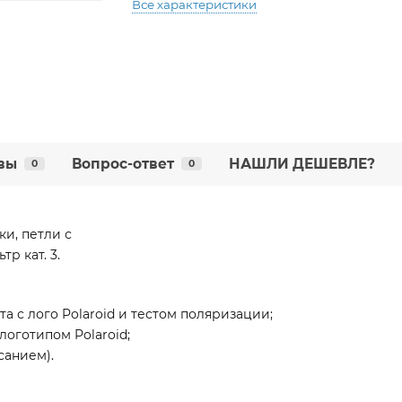
Все характеристики
вы
Вопрос-ответ
НАШЛИ ДЕШЕВЛЕ?
0
0
и, петли с
р кат. 3.
та с лого Polaroid и тестом поляризации;
логотипом Polaroid;
санием).