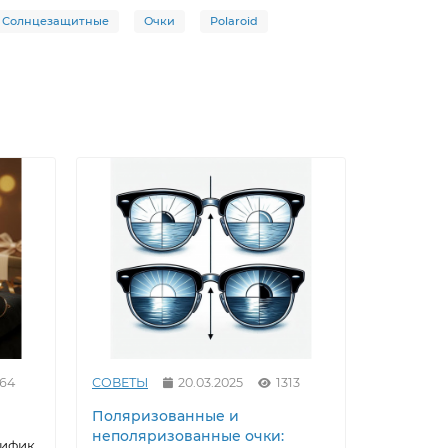
Солнцезащитные
Очки
Polaroid
464
СОВЕТЫ
20.03.2025
1313
СОВЕТЫ
Поляризованные и
Как выр
неполяризованные очки:
под себ
тифик