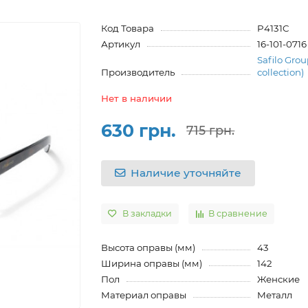
Код Товара
P4131C
Артикул
16-101-0716
Safilo Grou
Производитель
collection)
Нет в наличии
630 грн.
715 грн.
Наличие уточняйте
В закладки
В сравнение
Высота оправы (мм)
43
Ширина оправы (мм)
142
Пол
Женские
Материал оправы
Металл