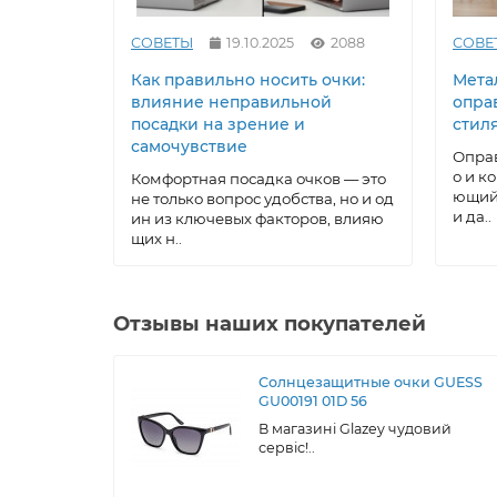
СОВЕТЫ
19.10.2025
2088
СОВЕ
Как правильно носить очки:
Метал
влияние неправильной
опра
посадки на зрение и
стил
самочувствие
Оправ
о и к
Комфортная посадка очков — это
ющий 
не только вопрос удобства, но и од
и да..
ин из ключевых факторов, влияю
щих н..
Отзывы наших покупателей
Солнцезащитные очки GUESS
GU00191 01D 56
В магазині Glazey чудовий
сервіс!..