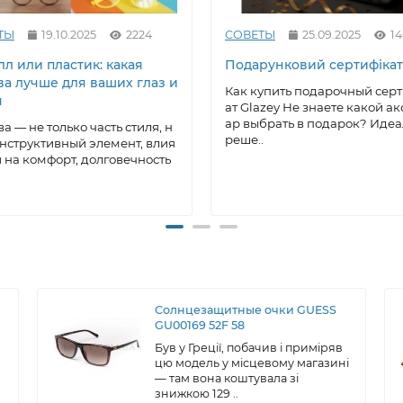
ТЫ
19.10.2025
2224
СОВЕТЫ
25.09.2025
1
л или пластик: какая
Подарунковий сертифікат
ва лучше для ваших глаз и
Как купить подарочный сер
я
ат Glazey Не знаете какой ак
ар выбрать в подарок? Иде
а — не только часть стиля, н
реше..
онструктивный элемент, влия
на комфорт, долговечность
Солнцезащитные очки GUESS
GU00169 52F 58
Був у Греції, побачив і приміряв
цю модель у місцевому магазині
— там вона коштувала зі
знижкою 129 ..