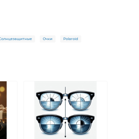
Солнцезащитные
Очки
Polaroid