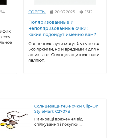
464
СОВЕТЫ
20.03.2025
1312
СОВЕТЫ
Поляризованные и
Как выр
неполяризованные очки:
под себ
тифик
какие подойдут именно вам?
очки: ма
сессу
домашни
альное
Солнечные лучи могут быть не тол
ько яркими, но и вредными для н
Солнцеза
аших глаз. Солнцезащитные очки
ксессуар,
являют..
а, котора
ти..
Солнцезащитные очки Clip-On
StyleMark C2707B
Найкращі враження від
спілкування і покупки! ..