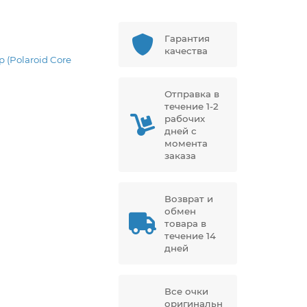
Гарантия
качества
p (Polaroid Core
Отправка в
течение 1-2
рабочих
дней с
момента
заказа
Возврат и
обмен
товара в
течение 14
дней
Все очки
оригинальн