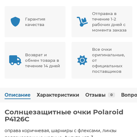
Отправка в
Гарантия
течение 1-2
качества
рабочих дней с
момента заказа
Все очки
Возврат и
оригинальные,
обмен товара в
от
течение 14 дней
официальных
поставщиков
Описание
Характеристики
Отзывы
Вопро
0
Солнцезащитные очки Polaroid
P4126C
оправа коричневая, шарниры с флексами, линзы